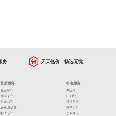
服务
天天低价，畅选无忧
售后服务
特色服务
售后政策
夺宝岛
价格保护
DIY装机
退款说明
延保服务
返修/退换货
京东E卡
取消订单
京东通信