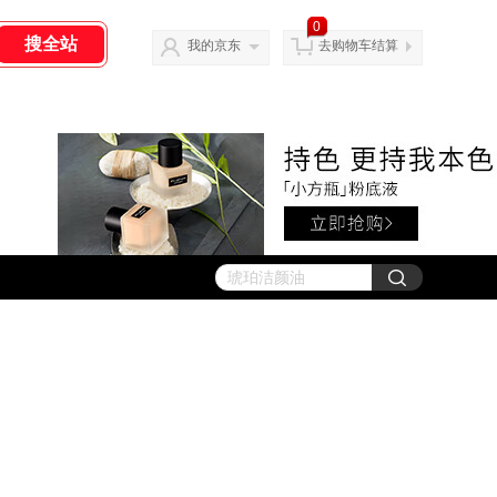
0
我的京东
去购物车结算