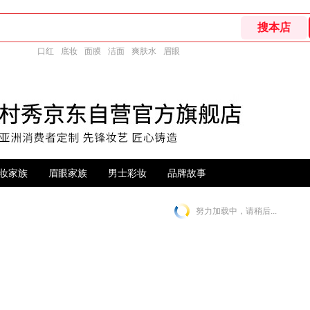
口红
底妆
面膜
洁面
爽肤水
眉眼
妆家族
眉眼家族
男士彩妆
品牌故事
努力加载中，请稍后...