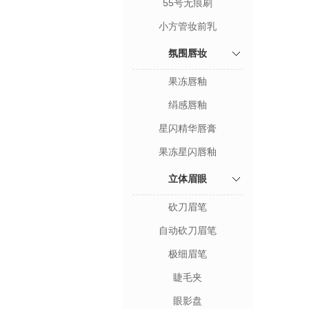
55号无痕刷
小方管妆前乳
氛围唇妆
果冻唇釉
绢感唇釉
星闪精华唇膏
果冻星闪唇釉
立体眉眼
砍刀眉笔
自动砍刀眉笔
极细眉笔
睫毛夹
眼影盘