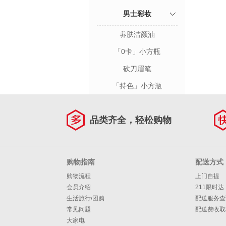
男士彩妆
养肤洁颜油
「0卡」小方瓶
砍刀眉笔
「持色」小方瓶
品类齐全，轻松购物
购物指南
配送方式
购物流程
上门自提
会员介绍
211限时达
生活旅行/团购
配送服务查
常见问题
配送费收取
大家电