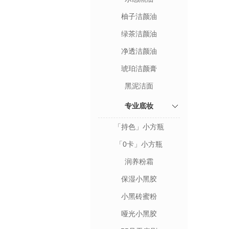
柚子洁颜油
绿茶洁颜油
净透洁颜油
琥珀洁颜膏
黑泥洁面
专业底妆
「持色」小方瓶
「0卡」小方瓶
润养粉霜
保湿小黑胶
小黑砖蜜粉
哑光小黑胶