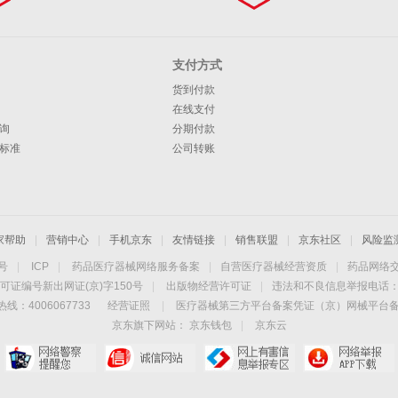
支付方式
货到付款
在线支付
询
分期付款
标准
公司转账
家帮助
|
营销中心
|
手机京东
|
友情链接
|
销售联盟
|
京东社区
|
风险监
4号
|
ICP
|
药品医疗器械网络服务备案
|
自营医疗器械经营资质
|
药品网络
可证编号新出网证(京)字150号
|
出版物经营许可证
|
违法和不良信息举报电话：40
线：4006067733
经营证照
|
医疗器械第三方平台备案凭证（京）网械平台备字（
京东旗下网站：
京东钱包
|
京东云