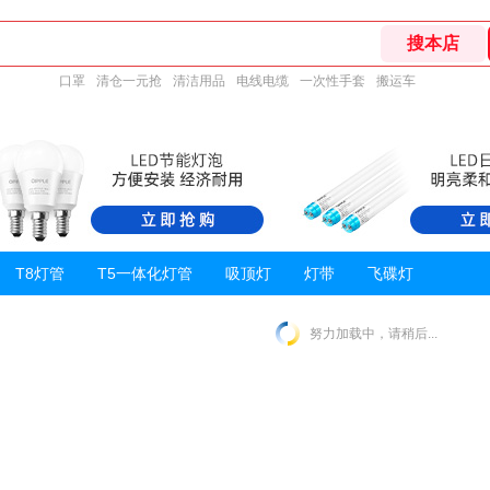
口罩
清仓一元抢
清洁用品
电线电缆
一次性手套
搬运车
T8灯管
T5一体化灯管
吸顶灯
灯带
飞碟灯
努力加载中，请稍后...