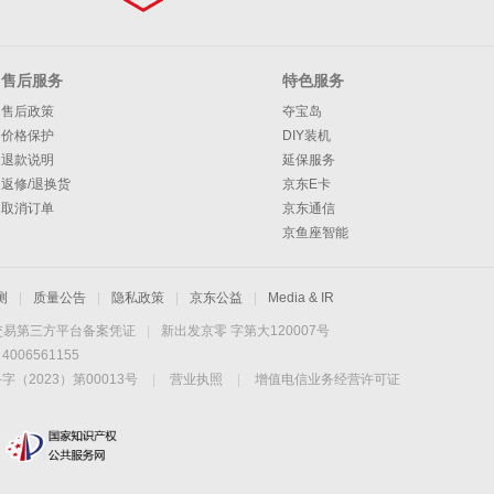
售后服务
特色服务
售后政策
夺宝岛
价格保护
DIY装机
退款说明
延保服务
返修/退换货
京东E卡
取消订单
京东通信
京鱼座智能
测
|
质量公告
|
隐私政策
|
京东公益
|
Media & IR
交易第三方平台备案凭证
|
新出发京零 字第大120007号
06561155
2023）第00013号
|
营业执照
|
增值电信业务经营许可证