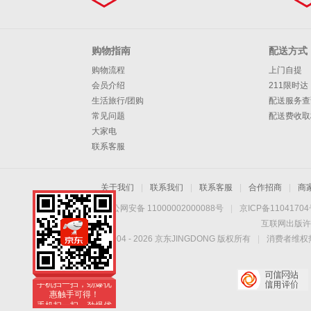
购物指南
配送方式
购物流程
上门自提
会员介绍
211限时达
生活旅行/团购
配送服务查
常见问题
配送费收取
大家电
联系客服
关于我们
|
联系我们
|
联系客服
|
合作招商
|
商
京公网安备 11000002000088号
|
京ICP备1104170
互联网出版许
Copyright © 2004 -
2026
京东JINGDONG 版权所有
|
消费者维权热
手机扫一扫，劲爆优
惠触手可得！
手机扫一扫，劲爆优
惠触手可得！