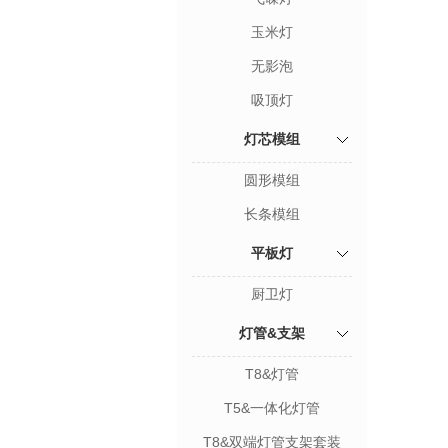
玉米灯
无影泡
吸顶灯
灯芯模组
圆形模组
长条模组
平板灯
厨卫灯
灯管&支架
T8&灯管
T5&一体化灯管
T8&双端灯管支架套装