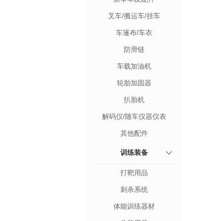
叉车/搬运车/挂车
车篷布/车衣
防滑链
车载加油机
轮胎加固器
扒胎机
解码仪/随车仪器仪表
其他配件
训练装备
打靶用品
刺杀系统
体能训练器材