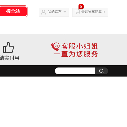
0
我的京东
去购物车结算