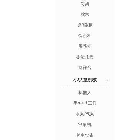
货架
枕木
桌/椅/柜
保密柜
屏蔽柜
搬运托盘
操作台
小/大型机械
机器人
手/电动工具
水泵/气泵
制氧机
起重设备