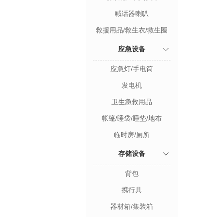
喊话器喇叭
救援用品/救生衣/救生圈
应急设备
应急灯/手电筒
发电机
卫生急救用品
帐篷/睡袋/睡垫/地布
临时房/厕所
存储设备
背包
携行具
器材箱/集装箱