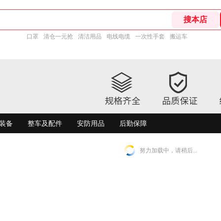
口罩
清仓一元抢
清洁用品
电线电缆
一次性手套
搬运车
装备
整车及配件
安防用品
后勤保障
努力加载中，请稍后...