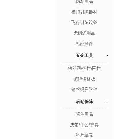
伪装用品
模拟训练器材
飞行训练设备
犬训练用品
礼品摆件
五金工具
铁丝网/护栏/围栏
镀锌钢格板
钢丝绳及附件
后勤保障
驱鸟用品
皮带/手套/护具
给养单元