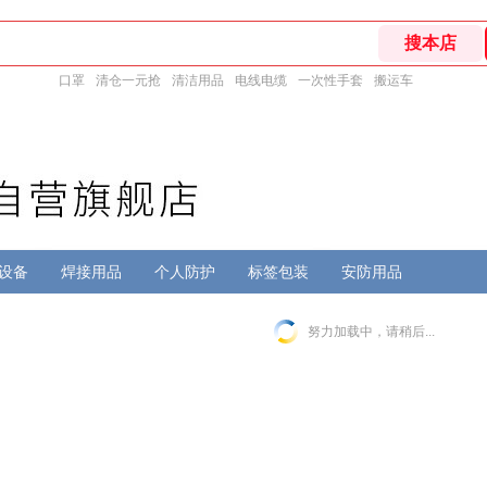
口罩
清仓一元抢
清洁用品
电线电缆
一次性手套
搬运车
设备
焊接用品
个人防护
标签包装
安防用品
努力加载中，请稍后...