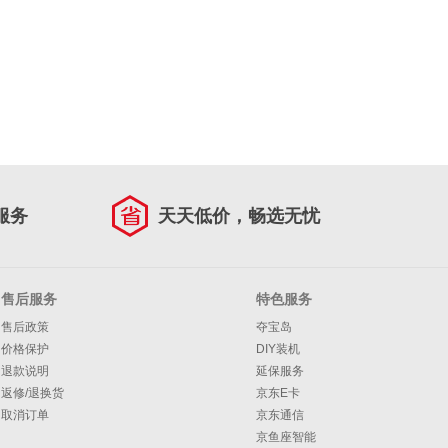
服务
天天低价，畅选无忧
售后服务
特色服务
售后政策
夺宝岛
价格保护
DIY装机
退款说明
延保服务
返修/退换货
京东E卡
取消订单
京东通信
京鱼座智能