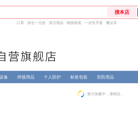
口罩
清仓一元抢
清洁用品
电线电缆
一次性手套
搬运车
设备
焊接用品
个人防护
标签包装
安防用品
努力加载中，请稍后...