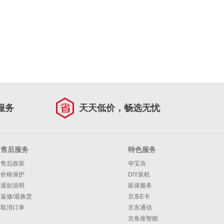
服务
天天低价，畅选无忧
售后服务
特色服务
售后政策
夺宝岛
价格保护
DIY装机
退款说明
延保服务
返修/退换货
京东E卡
取消订单
京东通信
京鱼座智能