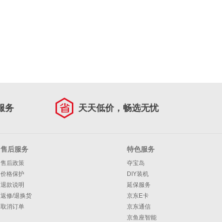
服务
天天低价，畅选无忧
售后服务
特色服务
售后政策
夺宝岛
价格保护
DIY装机
退款说明
延保服务
返修/退换货
京东E卡
取消订单
京东通信
京鱼座智能