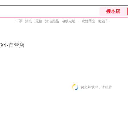
口罩
清仓一元抢
清洁用品
电线电缆
一次性手套
搬运车
东企业自营店
努力加载中，请稍后...