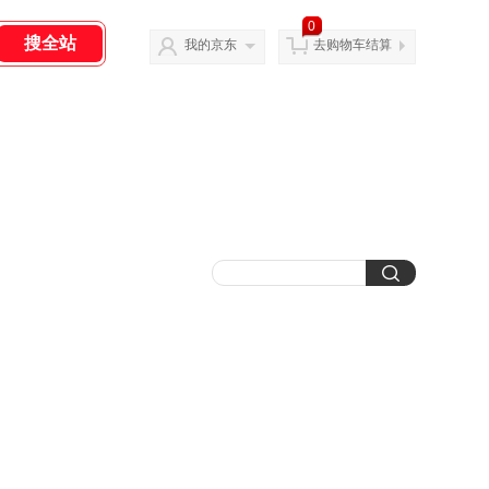
0
我的京东
去购物车结算