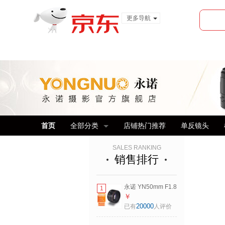
更多导航
服装城
食品
金融
首页
全部分类
店铺热门推荐
单反镜头
SALES RANKING
销售排行
永诺 YN50mm F1.8
1
多规格R口小痰盂单
￥
反微单标准定焦镜
20000
已有
人评价
头 适用索尼口尼康
Z口佳能口相机