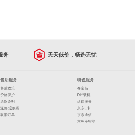
服务
天天低价，畅选无忧
售后服务
特色服务
售后政策
夺宝岛
价格保护
DIY装机
退款说明
延保服务
返修/退换货
京东E卡
取消订单
京东通信
京鱼座智能