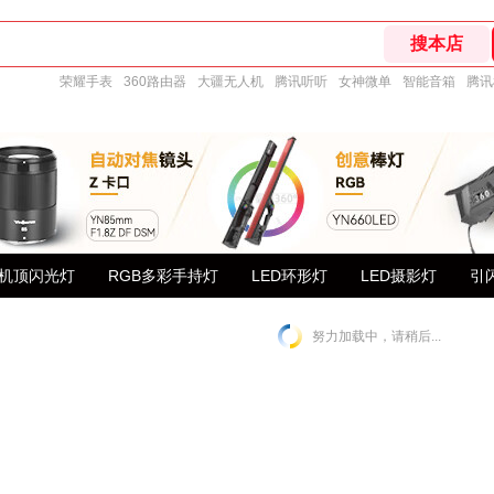
荣耀手表
360路由器
大疆无人机
腾讯听听
女神微单
智能音箱
腾讯
机顶闪光灯
RGB多彩手持灯
LED环形灯
LED摄影灯
引
努力加载中，请稍后...