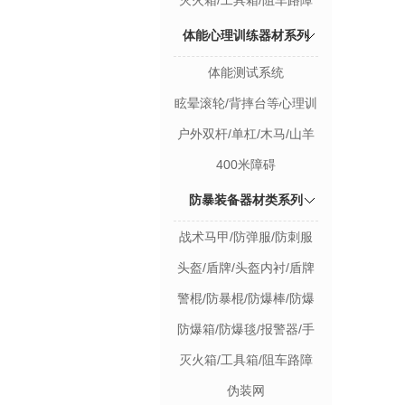
灭火箱/工具箱/阻车路障
体能心理训练器材系列
体能测试系统
眩晕滚轮/背摔台等心理训
练器材
户外双杆/单杠/木马/山羊
400米障碍
防暴装备器材类系列
战术马甲/防弹服/防刺服
防爆套装
头盔/盾牌/头盔内衬/盾牌
支架盔甲/护具/防割手套
警棍/防暴棍/防爆棒/防爆
灯/警示灯钢叉
防爆箱/防爆毯/报警器/手
摇报警器防爆装备架
灭火箱/工具箱/阻车路障
伪装网