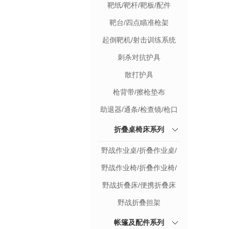
靶纸/靶杆/靶板/配件
关系列
靶台/四点瞄准枪架
起倒靶机/射击训练系统
刺杀对抗护具
散打护具
枪背带/擦枪垫布
助退器/通条/检查镜/枪口
帽
折叠桌椅床系列
野战作业桌/折叠作业桌/
标图桌
野战作业椅/折叠作业椅/
多功能写字椅/马扎
野战折叠床/便携折叠床
野战折叠担架
帐篷及配件系列