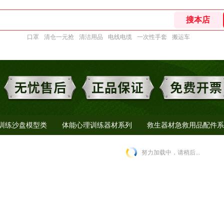
口罩
清仓一元抢
清洁用品
电线电缆
一次性手套
搬运车
训练沙盘模型类
体能心理训练器材系列
救生器材急救用品配件系
努力加载中，请稍后...