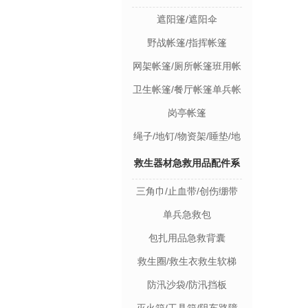
遮阳篷/遮阳伞
野战帐篷/指挥帐篷
网架帐篷/厕所帐篷班用帐
篷
卫生帐篷/餐厅帐篷单兵帐
篷/双人帐篷
岗亭帐篷
绳子/地钉/物资架/睡垫/地
垫
救生器材急救用品配件系
三角巾/止血带/创伤绷带
列
单兵急救包
包扎用品急救背囊
救生圈/救生衣救生软梯
防汛沙袋/防汛挡板