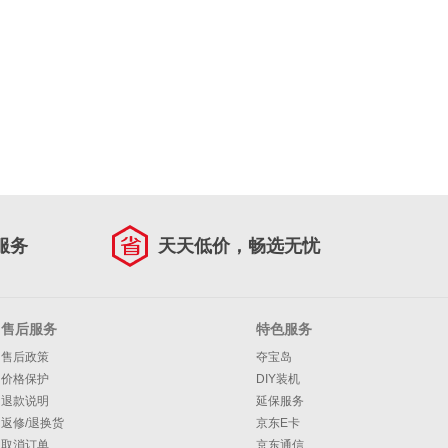
服务
天天低价，畅选无忧
售后服务
特色服务
售后政策
夺宝岛
价格保护
DIY装机
退款说明
延保服务
返修/退换货
京东E卡
取消订单
京东通信