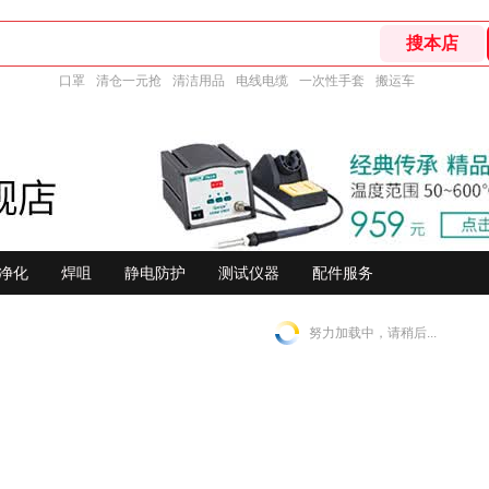
口罩
清仓一元抢
清洁用品
电线电缆
一次性手套
搬运车
净化
焊咀
静电防护
测试仪器
配件服务
努力加载中，请稍后...