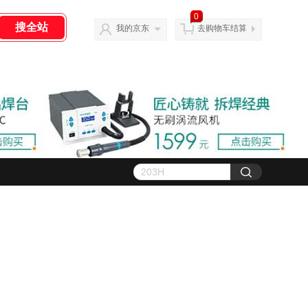
0
我的京东
去购物车结算