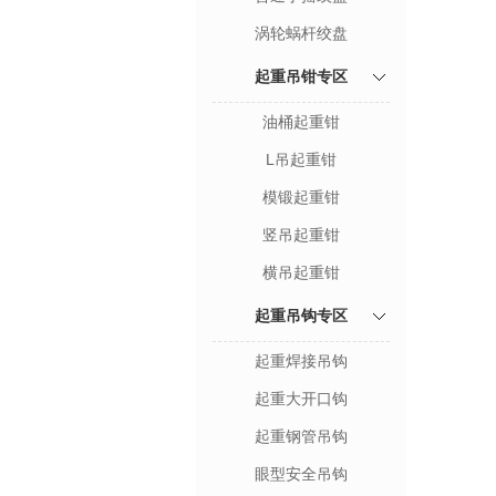
涡轮蜗杆绞盘
起重吊钳专区
油桶起重钳
L吊起重钳
模锻起重钳
竖吊起重钳
横吊起重钳
起重吊钩专区
起重焊接吊钩
起重大开口钩
起重钢管吊钩
眼型安全吊钩