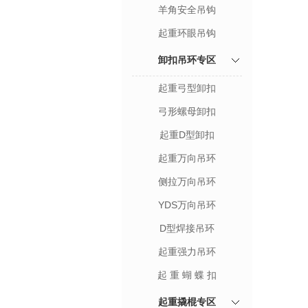
羊角安全吊钩
起重环眼吊钩
卸扣吊环专区
起重弓型卸扣
弓形螺母卸扣
起重D型卸扣
起重万向吊环
侧拉万向吊环
YDS万向吊环
D型焊接吊环
起重强力吊环
起 重 蝴 蝶 扣
起重撬棍专区