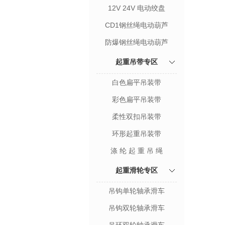
12V 24V 电动绞盘
CD1钢丝绳电动葫芦
防爆钢丝绳电动葫芦
起重吊带专区
白色扁平吊装带
彩色扁平吊装带
柔性双扣吊装带
环形起重吊装带
涤 纶 起 重 吊 绳
起重滑轮专区
吊钩单轮轴承滑车
吊钩双轮轴承滑车