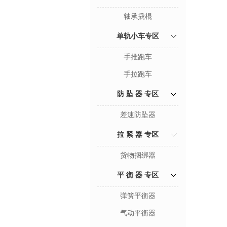
轴承撬棍
单轨小车专区
手推跑车
手拉跑车
防 坠 器 专区
差速防坠器
拉 紧 器 专区
货物捆绑器
平 衡 器 专区
弹簧平衡器
气动平衡器