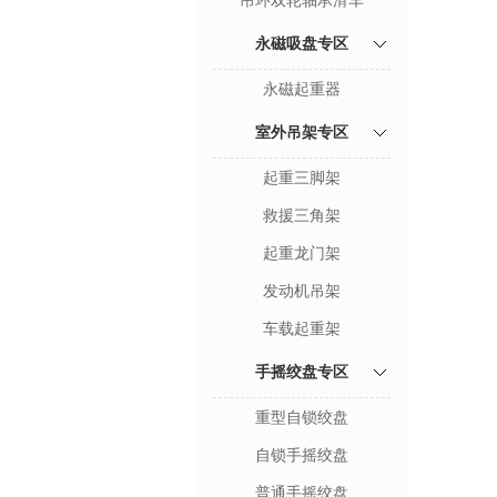
吊环双轮轴承滑车
永磁吸盘专区
永磁起重器
室外吊架专区
起重三脚架
救援三角架
起重龙门架
发动机吊架
车载起重架
手摇绞盘专区
重型自锁绞盘
自锁手摇绞盘
普通手摇绞盘