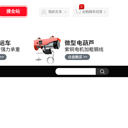
0
我的京东
去购物车结算