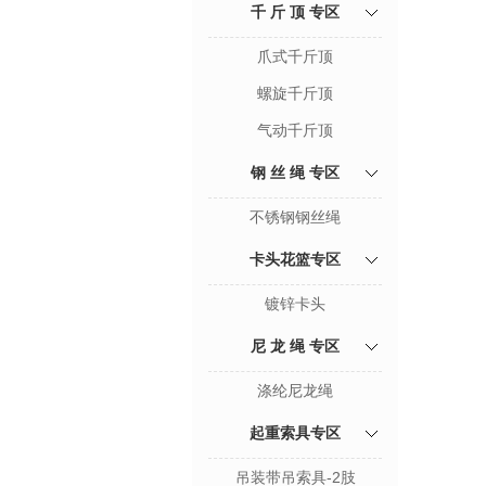
千 斤 顶 专区
爪式千斤顶
螺旋千斤顶
气动千斤顶
钢 丝 绳 专区
不锈钢钢丝绳
卡头花篮专区
镀锌卡头
尼 龙 绳 专区
涤纶尼龙绳
起重索具专区
吊装带吊索具-2肢