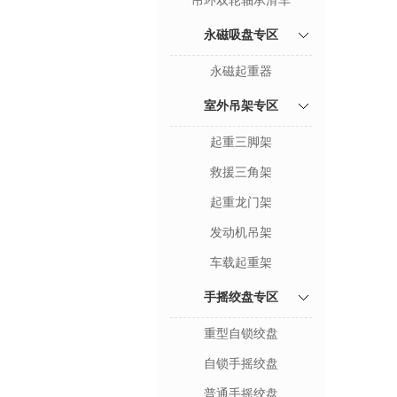
吊环双轮轴承滑车
永磁吸盘专区
永磁起重器
室外吊架专区
起重三脚架
救援三角架
起重龙门架
发动机吊架
车载起重架
手摇绞盘专区
重型自锁绞盘
自锁手摇绞盘
普通手摇绞盘