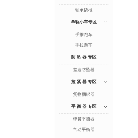
轴承撬棍
单轨小车专区
手推跑车
手拉跑车
防 坠 器 专区
差速防坠器
拉 紧 器 专区
货物捆绑器
平 衡 器 专区
弹簧平衡器
气动平衡器