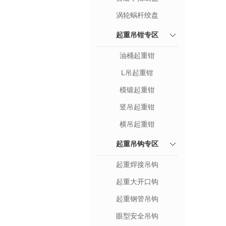
涡轮蜗杆绞盘
起重吊钳专区
油桶起重钳
L吊起重钳
模锻起重钳
竖吊起重钳
横吊起重钳
起重吊钩专区
起重焊接吊钩
起重大开口钩
起重钢管吊钩
眼型安全吊钩