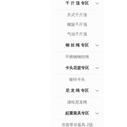
千 斤 顶 专区
爪式千斤顶
螺旋千斤顶
气动千斤顶
钢 丝 绳 专区
不锈钢钢丝绳
卡头花篮专区
镀锌卡头
尼 龙 绳 专区
涤纶尼龙绳
起重索具专区
吊装带吊索具-2肢