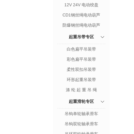
12V 24V 电动绞盘
CD1钢丝绳电动葫芦
防爆钢丝绳电动葫芦
起重吊带专区
白色扁平吊装带
彩色扁平吊装带
柔性双扣吊装带
环形起重吊装带
涤 纶 起 重 吊 绳
起重滑轮专区
吊钩单轮轴承滑车
吊钩双轮轴承滑车