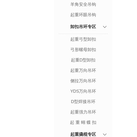
羊角安全吊钩
起重环眼吊钩
卸扣吊环专区
起重弓型卸扣
弓形螺母卸扣
起重D型卸扣
起重万向吊环
侧拉万向吊环
YDS万向吊环
D型焊接吊环
起重强力吊环
起 重 蝴 蝶 扣
起重撬棍专区