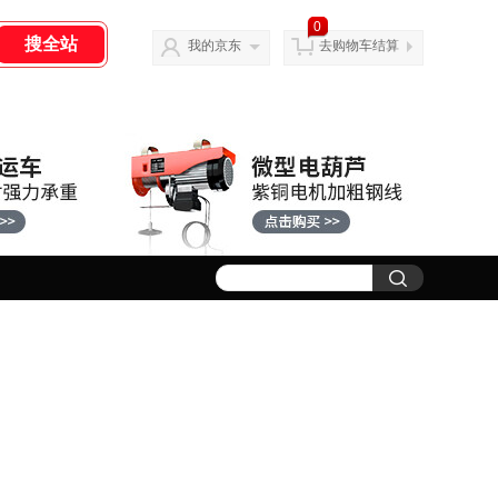
0
我的京东
去购物车结算