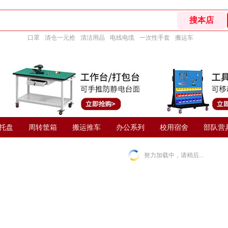
口罩
清仓一元抢
清洁用品
电线电缆
一次性手套
搬运车
托盘
周转筐箱
搬运推车
办公系列
校用宿舍
部队营
努力加载中，请稍后...