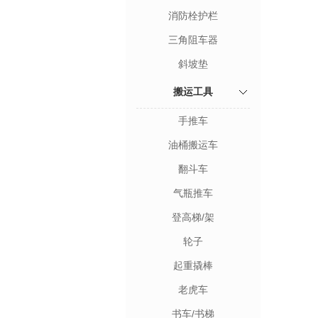
消防栓护栏
三角阻车器
斜坡垫
搬运工具
手推车
油桶搬运车
翻斗车
气瓶推车
登高梯/架
轮子
起重撬棒
老虎车
书车/书梯