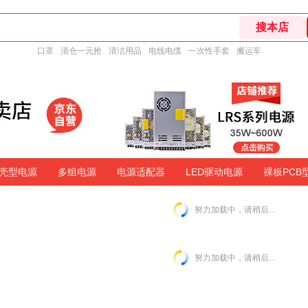
口罩
清仓一元抢
清洁用品
电线电缆
一次性手套
搬运车
壳型电源
多组电源
电源适配器
LED驱动电源
裸板PCB
努力加载中，请稍后...
努力加载中，请稍后...