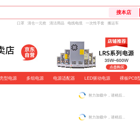
口罩
清仓一元抢
清洁用品
电线电缆
一次性手套
搬运车
壳型电源
多组电源
电源适配器
LED驱动电源
裸板PCB
努力加载中，请稍后...
努力加载中，请稍后...