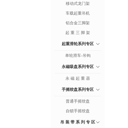
移动式龙门架
车载起重吊机
铝合金三脚架
起 重 三 脚 架
起重滑轮系列专区
单轮滑车-吊钩
永磁吸盘系列专区
永 磁 起 重 器
手摇绞盘系列专区
普通手摇绞盘
自锁手摇绞盘
吊 装 带 系 列 专 区