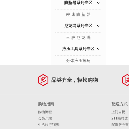
防坠器系列专区
差 速 防 坠 器
尼龙绳系列专区
三 股 尼 龙 绳
液压工具系列专区
分体液压拉马
品类齐全，轻松购物
购物指南
配送方式
购物流程
上门自提
会员介绍
211限时达
生活旅行/团购
配送服务查