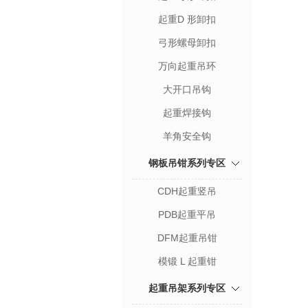
起重D 形卸扣
弓形螺母卸扣
万向起重吊环
大开口吊钩
起重焊接钩
羊角安全钩
钢板吊钳系列专区
CDH起重竖吊
PDB起重平吊
DFM起重吊钳
模锻 L 起重钳
起重吊架系列专区