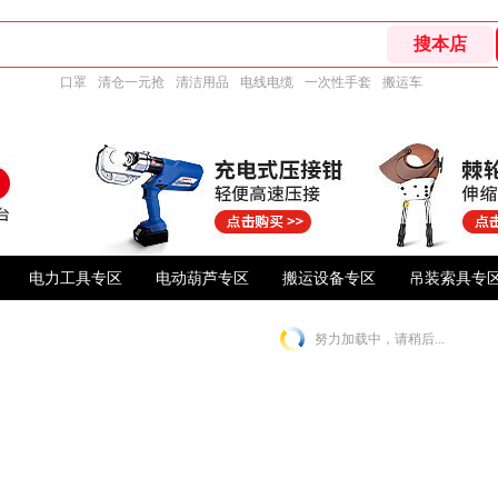
口罩
清仓一元抢
清洁用品
电线电缆
一次性手套
搬运车
电力工具专区
电动葫芦专区
搬运设备专区
吊装索具专
努力加载中，请稍后...