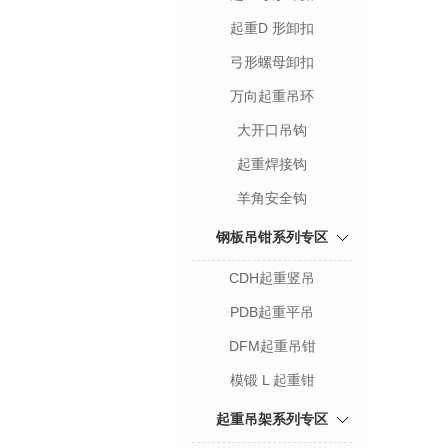
起重D 形卸扣
弓形螺母卸扣
万向起重吊环
大开口吊钩
起重焊接钩
羊角安全钩
钢板吊钳系列专区
CDH起重竖吊
PDB起重平吊
DFM起重吊钳
模锻 L 起重钳
起重吊架系列专区