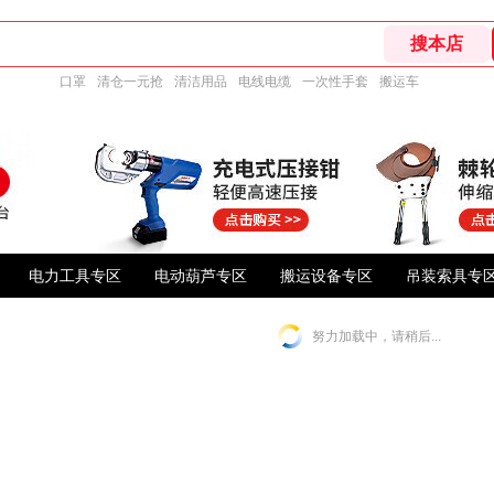
口罩
清仓一元抢
清洁用品
电线电缆
一次性手套
搬运车
电力工具专区
电动葫芦专区
搬运设备专区
吊装索具专
努力加载中，请稍后...