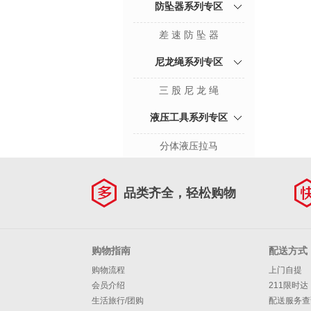
防坠器系列专区
差 速 防 坠 器
尼龙绳系列专区
三 股 尼 龙 绳
液压工具系列专区
分体液压拉马
品类齐全，轻松购物
购物指南
配送方式
购物流程
上门自提
会员介绍
211限时达
生活旅行/团购
配送服务查