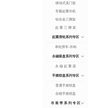
移动式龙门架
车载起重吊机
铝合金三脚架
起 重 三 脚 架
起重滑轮系列专区
单轮滑车-吊钩
永磁吸盘系列专区
永 磁 起 重 器
手摇绞盘系列专区
普通手摇绞盘
自锁手摇绞盘
吊 装 带 系 列 专 区