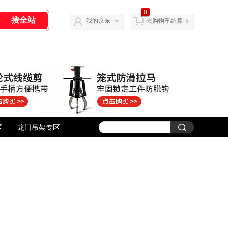
0
我的京东
去购物车结算
区
龙门吊架专区