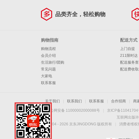
品类齐全，轻松购物
购物指南
配送方式
购物流程
上门自提
会员介绍
211限时达
生活旅行/团购
配送服务查
常见问题
配送费收取
大家电
联系客服
关于我们
|
联系我们
|
联系客服
|
合作招商
|
商
京公网安备 11000002000088号
|
京ICP备1104170
互联网出版许
Copyright © 2004 -
2026
京东JINGDONG 版权所有
|
消费者维权热
手机扫一扫，劲爆优