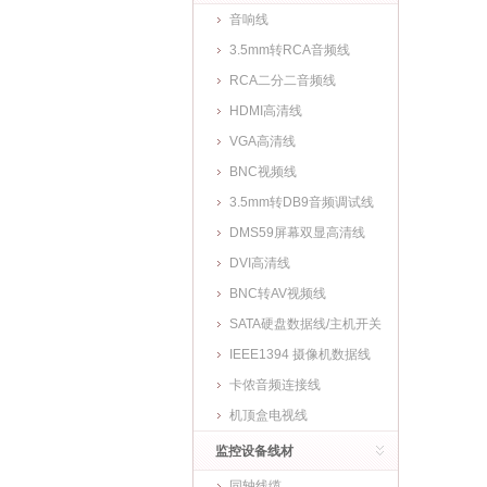
音响线
3.5mm转RCA音频线
RCA二分二音频线
HDMI高清线
VGA高清线
BNC视频线
3.5mm转DB9音频调试线
DMS59屏幕双显高清线
DVI高清线
BNC转AV视频线
SATA硬盘数据线/主机开关
线
IEEE1394 摄像机数据线
卡侬音频连接线
机顶盒电视线
监控设备线材
同轴线缆