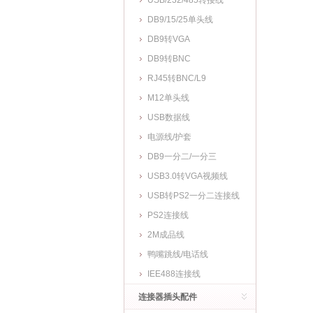
USB/232/485转接线
DB9/15/25单头线
DB9转VGA
DB9转BNC
RJ45转BNC/L9
M12单头线
USB数据线
电源线/护套
DB9一分二/一分三
USB3.0转VGA视频线
USB转PS2一分二连接线
PS2连接线
2M成品线
鸭嘴跳线/电话线
IEE488连接线
连接器插头配件