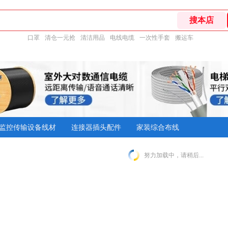
口罩
清仓一元抢
清洁用品
电线电缆
一次性手套
搬运车
监控传输设备线材
连接器插头配件
家装综合布线
努力加载中，请稍后...