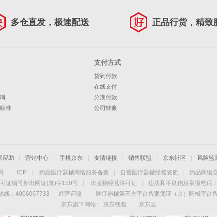
多仓直发，极速配送
正品行货，精致
支付方式
货到付款
在线支付
询
分期付款
标准
公司转账
家帮助
|
营销中心
|
手机京东
|
友情链接
|
销售联盟
|
京东社区
|
风险监
4号
|
ICP
|
药品医疗器械网络服务备案
|
自营医疗器械经营资质
|
药品网络
可证编号新出网证(京)字150号
|
出版物经营许可证
|
违法和不良信息举报电话：40
线：4006067733
经营证照
|
医疗器械第三方平台备案凭证（京）网械平台备字（
京东旗下网站：
京东钱包
|
京东云