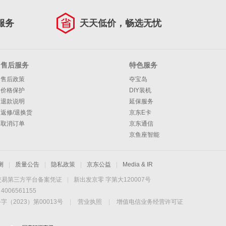
服务
天天低价，畅选无忧
售后服务
特色服务
售后政策
夺宝岛
价格保护
DIY装机
退款说明
延保服务
返修/退换货
京东E卡
取消订单
京东通信
京鱼座智能
测
|
质量公告
|
隐私政策
|
京东公益
|
Media & IR
交易第三方平台备案凭证
|
新出发京零 字第大120007号
06561155
2023）第00013号
|
营业执照
|
增值电信业务经营许可证