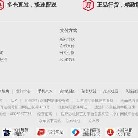
多仓直发，极速配送
正品行货，精致
支付方式
货到付款
在线支付
询
分期付款
标准
公司转账
家帮助
|
营销中心
|
手机京东
|
友情链接
|
销售联盟
|
京东社区
|
风险监
4号
|
ICP
|
药品医疗器械网络服务备案
|
自营医疗器械经营资质
|
药品网络
可证编号新出网证(京)字150号
|
出版物经营许可证
|
违法和不良信息举报电话：40
线：4006067733
经营证照
|
医疗器械第三方平台备案凭证（京）网械平台备字（
京东旗下网站：
京东钱包
|
京东云