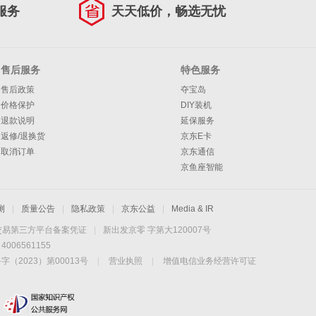
服务
天天低价，畅选无忧
售后服务
特色服务
售后政策
夺宝岛
价格保护
DIY装机
退款说明
延保服务
返修/退换货
京东E卡
取消订单
京东通信
京鱼座智能
测
|
质量公告
|
隐私政策
|
京东公益
|
Media & IR
交易第三方平台备案凭证
|
新出发京零 字第大120007号
06561155
2023）第00013号
|
营业执照
|
增值电信业务经营许可证