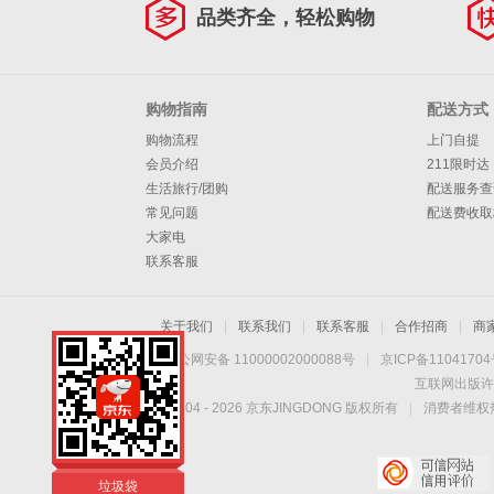
品类齐全，轻松购物
购物指南
配送方式
购物流程
上门自提
会员介绍
211限时达
生活旅行/团购
配送服务查
常见问题
配送费收取
大家电
联系客服
关于我们
|
联系我们
|
联系客服
|
合作招商
|
商
京公网安备 11000002000088号
|
京ICP备1104170
互联网出版许
Copyright © 2004 -
2026
京东JINGDONG 版权所有
|
消费者维权热
垃圾桶
垃圾袋