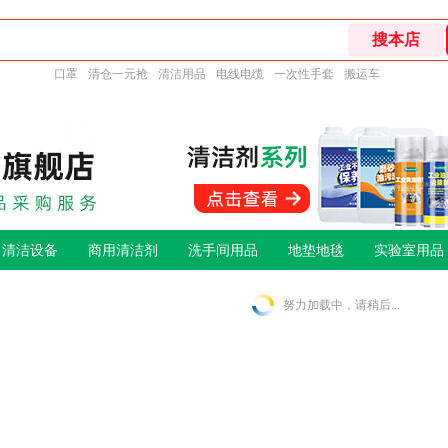
口罩
清仓一元抢
清洁用品
电线电缆
一次性手套
搬运车
清洁设备
商用清洁剂
洗手间用品
地垫地毯
实验室用品
努力加载中，请稍后...