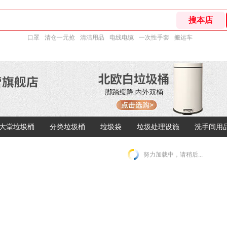
口罩
清仓一元抢
清洁用品
电线电缆
一次性手套
搬运车
大堂垃圾桶
分类垃圾桶
垃圾袋
垃圾处理设施
洗手间用
努力加载中，请稍后...