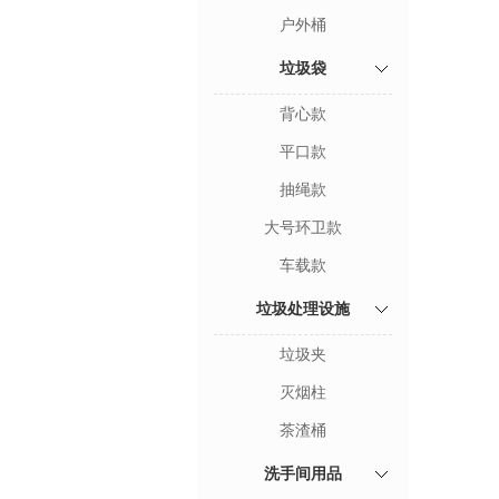
户外桶
垃圾袋
背心款
平口款
抽绳款
大号环卫款
车载款
垃圾处理设施
垃圾夹
灭烟柱
茶渣桶
洗手间用品