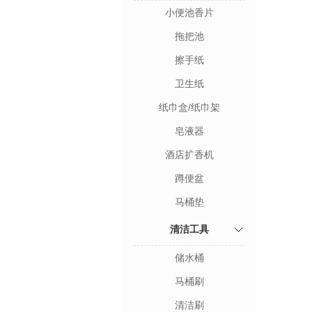
小便池香片
拖把池
擦手纸
卫生纸
纸巾盒/纸巾架
皂液器
酒店扩香机
蹲便盆
马桶垫
清洁工具
储水桶
马桶刷
清洁刷