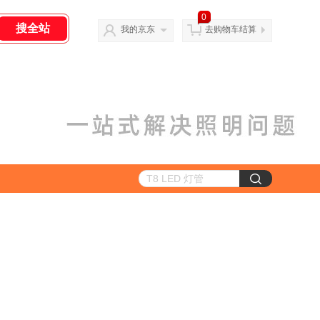
0
我的京东
去购物车结算