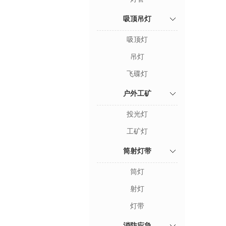
吸顶吊灯
吸顶灯
吊灯
飞碟灯
户外工矿
投光灯
工矿灯
筒射灯带
筒灯
射灯
灯带
消防应急