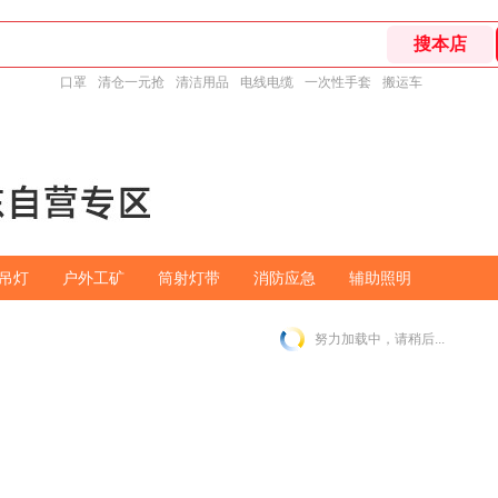
口罩
清仓一元抢
清洁用品
电线电缆
一次性手套
搬运车
吊灯
户外工矿
筒射灯带
消防应急
辅助照明
努力加载中，请稍后...