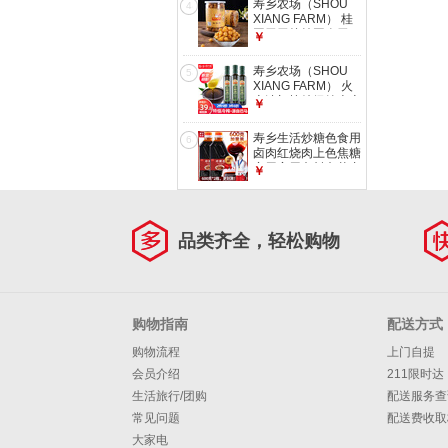
寿乡农场（SHOU
4
花生油500ml
XIANG FARM） 桂
圆干无核桂圆肉干
￥
11A500g特靓级广
西博白龙眼肉干
寿乡农场（SHOU
5
XIANG FARM） 火
麻油初榨特级纯火麻
￥
仁油250ml火麻籽油
巴马火麻子油热炒油
寿乡生活炒糖色食用
6
凉拌
卤肉红烧肉上色焦糖
商用家用卤料卤菜专
￥
用糖色汁 600克*2瓶
品类齐全，轻松购物
购物指南
配送方式
购物流程
上门自提
会员介绍
211限时达
生活旅行/团购
配送服务查
常见问题
配送费收取
大家电