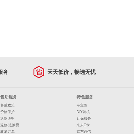
服务
天天低价，畅选无忧
售后服务
特色服务
售后政策
夺宝岛
价格保护
DIY装机
退款说明
延保服务
返修/退换货
京东E卡
取消订单
京东通信