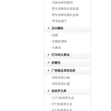
石硖品种桂圆肉
野生老树直生苗桂圆
野生老树桂圆礼盒装
带壳桂圆干
店内爆款
桂圆
炒糖色调味
火麻油
巴马纯火麻油
炒糖色
广西横县茉莉花茶
茉莉花茶云峰
茉莉花茶白毫
桂林罗汉果
12个装/精美礼盒
8个装/精美礼盒
4个装/精美礼盒