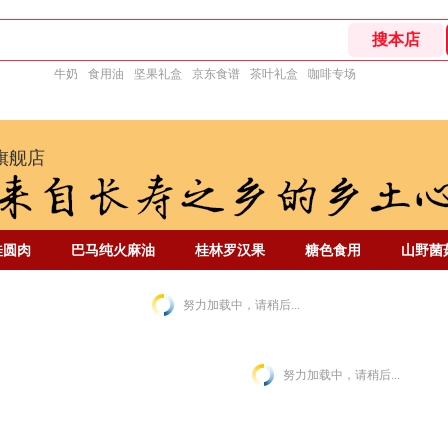
牛奶
食用油
坚果礼盒
京东食谱
茶叶礼盒
咖啡专场
旗舰店
桂圆肉
巴马纯火麻油
桂林罗汉果
糖色食用
山野菌
努力加载中，请稍后...
努力加载中，请稍后...