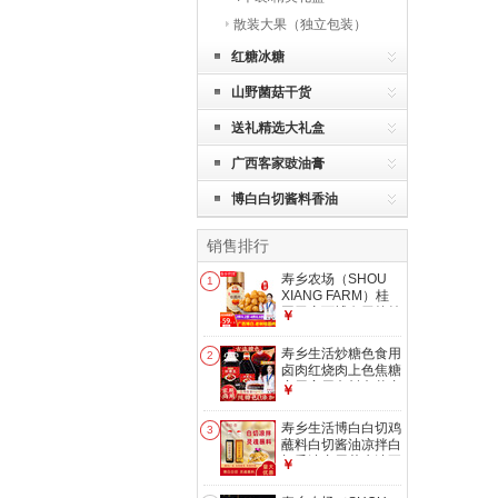
散装大果（独立包装）
红糖冰糖
山野菌菇干货
送礼精选大礼盒
广西客家豉油膏
博白白切酱料香油
销售排行
寿乡农场（SHOU
1
XIANG FARM）桂
圆干广西博白无核桂
￥
圆肉老树特级桂圆干
肉龙眼肉 26年新
寿乡生活炒糖色食用
2
货！500g/罐回头客
卤肉红烧肉上色焦糖
99%
商用家用卤料卤菜专
￥
用糖色汁 600克（古
法糖色）
寿乡生活博白白切鸡
3
蘸料白切酱油凉拌白
切香油专用花生油正
￥
宗博白风味特产 白
切酱料500克+白切