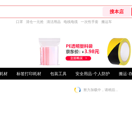
口罩
清仓一元抢
清洁用品
电线电缆
一次性手套
搬运车
耗材
标签打印耗材
包装工具
安全用品·个人防护
搬运·
努力加载中，请稍后...