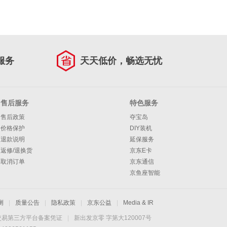
服务
天天低价，畅选无忧
售后服务
特色服务
售后政策
夺宝岛
价格保护
DIY装机
退款说明
延保服务
返修/退换货
京东E卡
取消订单
京东通信
京鱼座智能
测
|
质量公告
|
隐私政策
|
京东公益
|
Media & IR
交易第三方平台备案凭证
|
新出发京零 字第大120007号