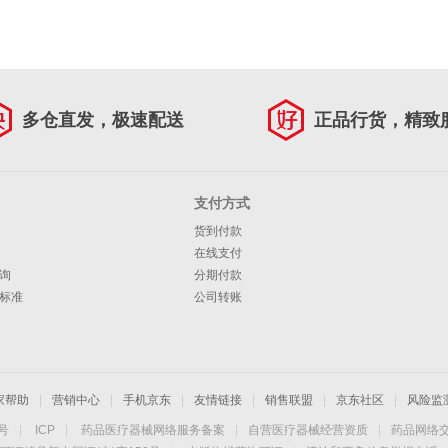
多仓直发，极速配送
正品行货，精致
支付方式
货到付款
在线支付
询
分期付款
标准
公司转账
家帮助
|
营销中心
|
手机京东
|
友情链接
|
销售联盟
|
京东社区
|
风险监
4号
|
ICP
|
药品医疗器械网络服务备案
|
自营医疗器械经营资质
|
药品网络