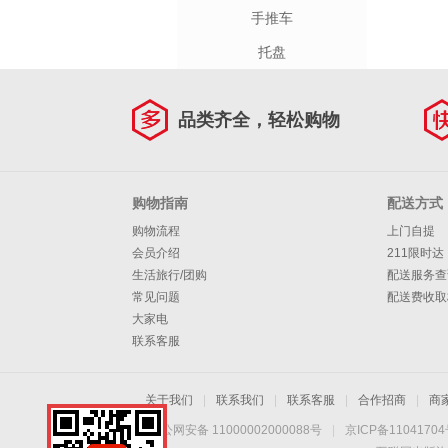
手推车
托盘
品类齐全，轻松购物
购物指南
配送方式
购物流程
上门自提
会员介绍
211限时达
生活旅行/团购
配送服务查
常见问题
配送费收取
大家电
联系客服
关于我们
|
联系我们
|
联系客服
|
合作招商
|
商
京公网安备 11000002000088号
|
京ICP备1104170