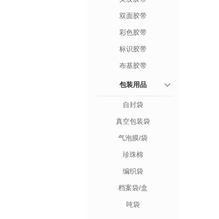
双面胶带
彩色胶带
标识胶带
布基胶带
包装用品
自封袋
真空包装袋
气泡膜/袋
珍珠棉
编织袋
档案袋/盒
吨袋