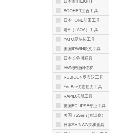
日本百利EIGHT
BOOHER宝合工具
日本TONE前田工具
老A（LAOA）工具
YATO易尔拓工具
美国IRWIN欧文工具
日本长谷川梯具
AWN安稳耐铝梯
RUBICON罗宾汉工具
YouBar优霸扭力工具
RAPID乐朋工具
英国ECLIPSE专业工具
美国TruSens(泰滤森）
日本SHINWA亲和量具