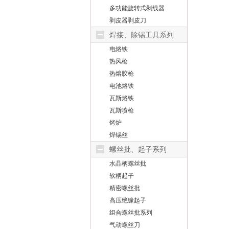
多功能旋转式剥线器
剥皮器剥皮刀
焊接、除锡工具系列
电烙铁
热风枪
热熔胶枪
电池烙铁
瓦斯烙铁
瓦斯喷枪
烤炉
焊锡丝
螺丝批、起子系列
水晶柄螺丝批
软柄起子
精密螺丝批
高压绝缘起子
组合螺丝批系列
气动螺丝刀