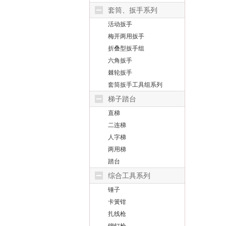
套筒、扳手系列
活动扳手
梅开两用扳手
折叠型扳手组
六角扳手
棘轮扳手
套筒扳手工具组系列
梯子踏台
直梯
二连梯
人字梯
两用梯
踏台
综合工具系列
锤子
卡簧钳
扎线枪