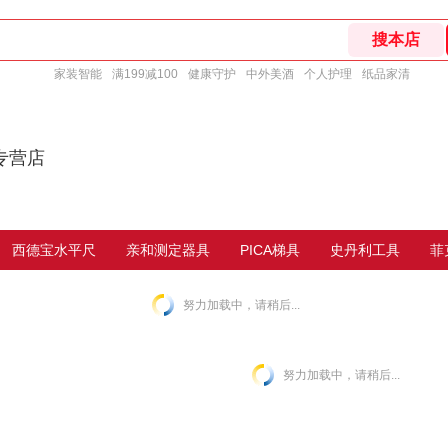
家装智能
满199减100
健康守护
中外美酒
个人护理
纸品家清
专营店
西德宝水平尺
亲和测定器具
PICA梯具
史丹利工具
菲
努力加载中，请稍后...
努力加载中，请稍后...