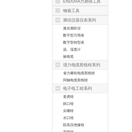
ENDURA力易得工具
钢盾工具
（SHEFFIELD）
测试仪器仪表系列
激光测距仪
数字型万用表
数字型钳型表
温、湿度计
验电笔
强力电缆剪线钳系列
省力棘轮电缆剪线钳
同轴电缆剪线钳
电子电工钳系列
老虎钳
斜口钳
尖嘴钳
水口钳
防高压绝缘钳