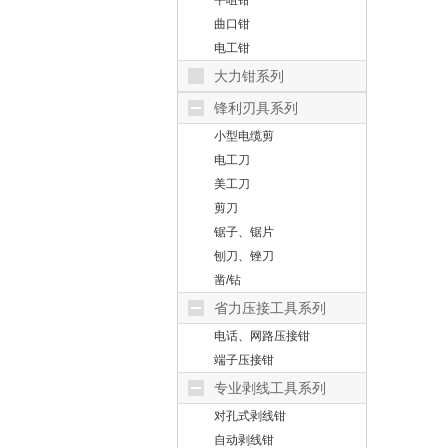
平咀钳
曲口钳
电工钳
大力钳系列
锋利刃具系列
小型电缆剪
电工刀
美工刀
剪刀
锯子、锯片
刨刀、锉刀
凿/钻
省力压接工具系列
电话、网路压接钳
端子压接钳
专业剥线工具系列
对孔式剥线钳
自动剥线钳