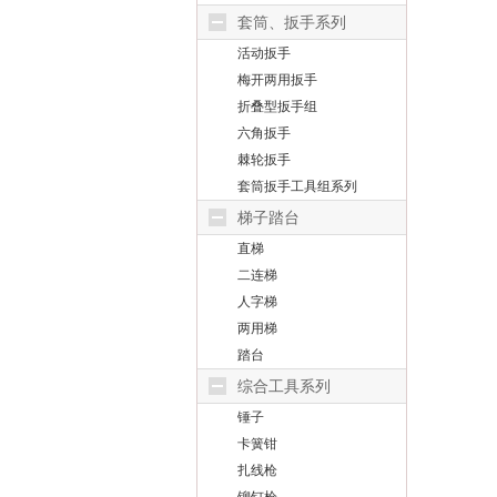
套筒、扳手系列
活动扳手
梅开两用扳手
折叠型扳手组
六角扳手
棘轮扳手
套筒扳手工具组系列
梯子踏台
直梯
二连梯
人字梯
两用梯
踏台
综合工具系列
锤子
卡簧钳
扎线枪