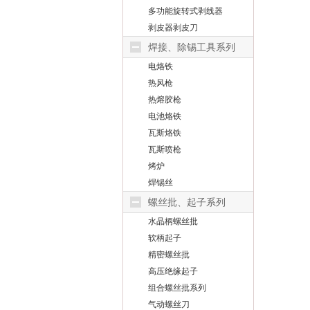
多功能旋转式剥线器
剥皮器剥皮刀
焊接、除锡工具系列
电烙铁
热风枪
热熔胶枪
电池烙铁
瓦斯烙铁
瓦斯喷枪
烤炉
焊锡丝
螺丝批、起子系列
水晶柄螺丝批
软柄起子
精密螺丝批
高压绝缘起子
组合螺丝批系列
气动螺丝刀