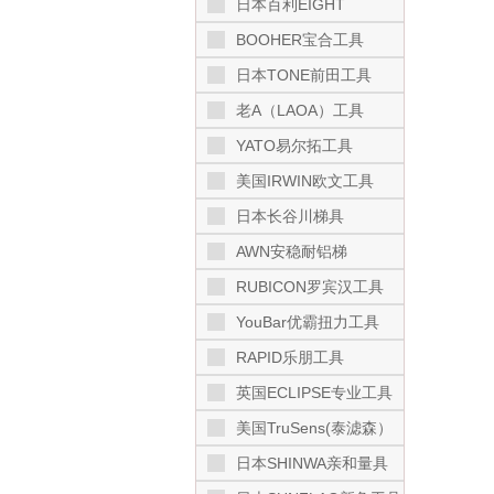
日本百利EIGHT
BOOHER宝合工具
日本TONE前田工具
老A（LAOA）工具
YATO易尔拓工具
美国IRWIN欧文工具
日本长谷川梯具
AWN安稳耐铝梯
RUBICON罗宾汉工具
YouBar优霸扭力工具
RAPID乐朋工具
英国ECLIPSE专业工具
美国TruSens(泰滤森）
日本SHINWA亲和量具