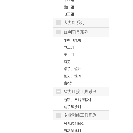
平咀钳
曲口钳
电工钳
大力钳系列
锋利刃具系列
小型电缆剪
电工刀
美工刀
剪刀
锯子、锯片
刨刀、锉刀
凿/钻
省力压接工具系列
电话、网路压接钳
端子压接钳
专业剥线工具系列
对孔式剥线钳
自动剥线钳