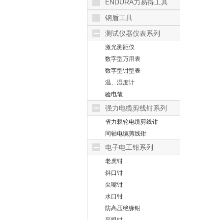
ENDURA力易得工具
钢盾工具
（SHEFFIELD）
测试仪器仪表系列
激光测距仪
数字型万用表
数字型钳型表
温、湿度计
验电笔
强力电缆剪线钳系列
省力棘轮电缆剪线钳
同轴电缆剪线钳
电子电工钳系列
老虎钳
斜口钳
尖嘴钳
水口钳
防高压绝缘钳