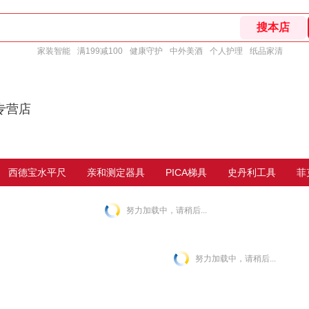
家装智能
满199减100
健康守护
中外美酒
个人护理
纸品家清
专营店
西德宝水平尺
亲和测定器具
PICA梯具
史丹利工具
菲
努力加载中，请稍后...
努力加载中，请稍后...