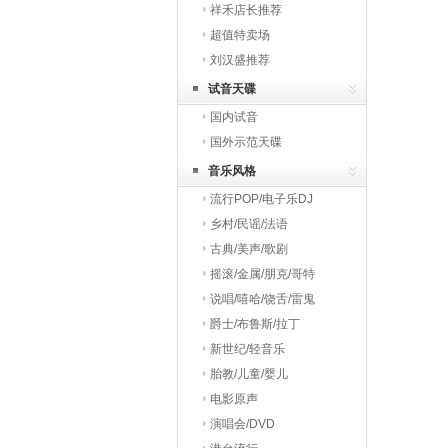
祥禾店长推荐
超值特卖场
刘汉盛推荐
试音天碟
国内试音
国外示范天碟
音乐风格
流行POP/电子乐DJ
乡村/民谣/法语
古典/美声/歌剧
摇滚/金属/朋克/哥特
说唱/嘻哈/饶舌/雷鬼
爵士/布鲁斯/拉丁
新世纪/轻音乐
胎教/儿童/婴儿
电影原声
演唱会/DVD