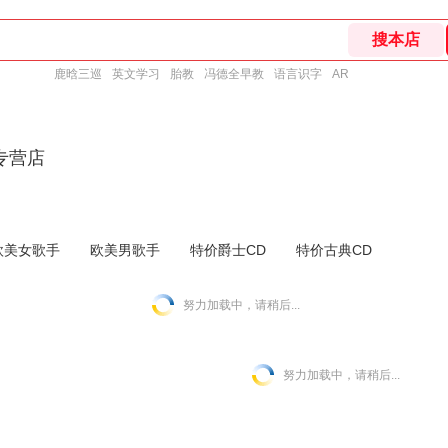
鹿晗三巡
英文学习
胎教
冯德全早教
语言识字
AR
专营店
欧美女歌手
欧美男歌手
特价爵士CD
特价古典CD
努力加载中，请稍后...
努力加载中，请稍后...