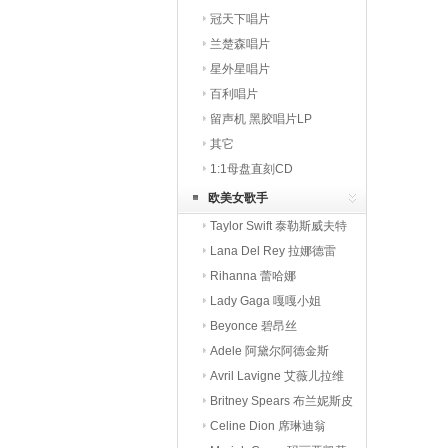
冠天下唱片
兰楚森唱片
星外星唱片
百利唱片
留声机 黑胶唱片LP
其它
1:1母盘直刻CD
欧美女歌手
Taylor Swift 泰勒斯威夫特
Lana Del Rey 拉娜德雷
Rihanna 蕾哈娜
Lady Gaga 嘎嘎小姐
Beyonce 碧昂丝
Adele 阿黛尔阿德金斯
Avril Lavigne 艾薇儿拉维
Britney Spears 布兰妮斯皮
Celine Dion 席琳迪翁