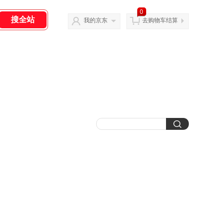
0
我的京东
去购物车结算