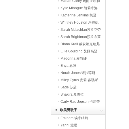
Mariah Carey 玛丽亚凯莉
Kylie Minogue 凯莉米洛
Katherine Jenkins 凯瑟
Whitney Houston 惠特妮
休
Sarah Mclachlan莎拉克劳
克兰
Sarah Brightman莎拉布莱
曼
Diana Krall 戴安娜克瑞儿
Ellie Goulding 艾丽高登
Madonna 麦当娜
Enya 恩雅
Norah Jones 诺拉琼斯
Miley Cyrus 麦莉 赛勒斯
Sade 莎黛
Shakira 夏奇拉
Carly Rae Jepsen 卡莉蕾
欧美男歌手
Eminem 埃米纳姆
Yanni 雅尼