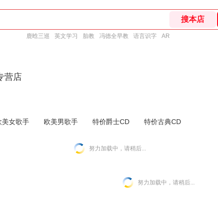
鹿晗三巡
英文学习
胎教
冯德全早教
语言识字
AR
专营店
欧美女歌手
欧美男歌手
特价爵士CD
特价古典CD
努力加载中，请稍后...
努力加载中，请稍后...