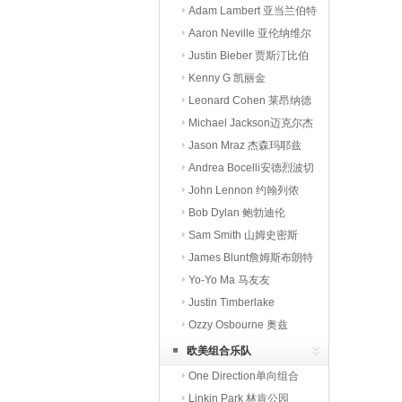
Adam Lambert 亚当兰伯特
Aaron Neville 亚伦纳维尔
Justin Bieber 贾斯汀比伯
Kenny G 凯丽金
Leonard Cohen 莱昂纳德
科恩
Michael Jackson迈克尔杰
克逊
Jason Mraz 杰森玛耶兹
Andrea Bocelli安德烈波切
利
John Lennon 约翰列侬
Bob Dylan 鲍勃迪伦
Sam Smith 山姆史密斯
James Blunt詹姆斯布朗特
Yo-Yo Ma 马友友
Justin Timberlake
Ozzy Osbourne 奥兹
欧美组合乐队
One Direction单向组合
Linkin Park 林肯公园