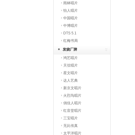
雨林唱片
怡人唱片
中国唱片
中博唱片
DTS 5.1
红梅书局
发烧厂牌
鸿艺唱片
天弦唱片
星文唱片
达人艺典
新京文唱片
火烈鸟唱片
俏佳人唱片
红音堂唱片
三宝唱片
无比传真
太平洋唱片