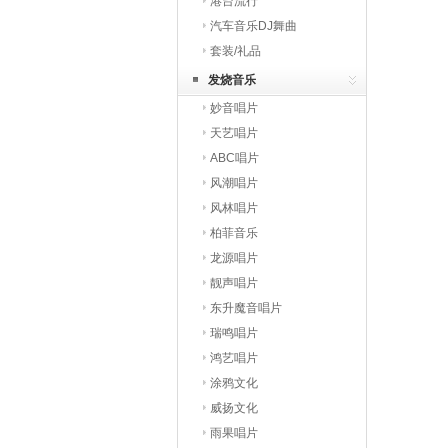
港台流行
汽车音乐DJ舞曲
套装/礼品
发烧音乐
妙音唱片
天艺唱片
ABC唱片
风潮唱片
风林唱片
柏菲音乐
龙源唱片
靓声唱片
东升魔音唱片
瑞鸣唱片
鸿艺唱片
涂鸦文化
威扬文化
雨果唱片