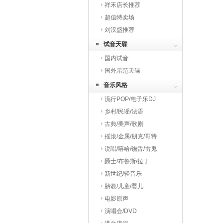
祥禾店长推荐
超值特卖场
刘汉盛推荐
试音天碟
国内试音
国外示范天碟
音乐风格
流行POP/电子乐DJ
乡村/民谣/法语
古典/美声/歌剧
摇滚/金属/朋克/哥特
说唱/嘻哈/饶舌/雷鬼
爵士/布鲁斯/拉丁
新世纪/轻音乐
胎教/儿童/婴儿
电影原声
演唱会/DVD