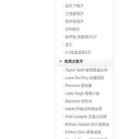
冠天下唱片
兰楚森唱片
星外星唱片
百利唱片
留声机 黑胶唱片LP
其它
1:1母盘直刻CD
欧美女歌手
Taylor Swift 泰勒斯威夫特
Lana Del Rey 拉娜德雷
Rihanna 蕾哈娜
Lady Gaga 嘎嘎小姐
Beyonce 碧昂丝
Adele 阿黛尔阿德金斯
Avril Lavigne 艾薇儿拉维
Britney Spears 布兰妮斯皮
Celine Dion 席琳迪翁