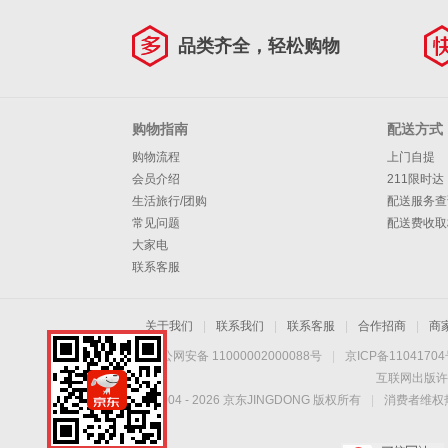
品类齐全，轻松购物
购物指南
配送方式
购物流程
上门自提
会员介绍
211限时达
生活旅行/团购
配送服务查
常见问题
配送费收取
大家电
联系客服
关于我们
|
联系我们
|
联系客服
|
合作招商
|
商
京公网安备 11000002000088号
|
京ICP备1104170
互联网出版许
Copyright © 2004 -
2026
京东JINGDONG 版权所有
|
消费者维权热