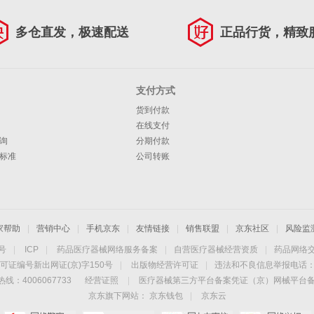
多仓直发，极速配送
正品行货，精致
支付方式
货到付款
在线支付
询
分期付款
标准
公司转账
家帮助
|
营销中心
|
手机京东
|
友情链接
|
销售联盟
|
京东社区
|
风险监
4号
|
ICP
|
药品医疗器械网络服务备案
|
自营医疗器械经营资质
|
药品网络
可证编号新出网证(京)字150号
|
出版物经营许可证
|
违法和不良信息举报电话：40
线：4006067733
经营证照
|
医疗器械第三方平台备案凭证（京）网械平台备字（
京东旗下网站：
京东钱包
|
京东云