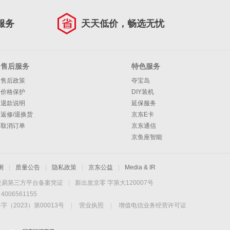
服务
天天低价，畅选无忧
售后服务
特色服务
售后政策
夺宝岛
价格保护
DIY装机
退款说明
延保服务
返修/退换货
京东E卡
取消订单
京东通信
京鱼座智能
测
|
质量公告
|
隐私政策
|
京东公益
|
Media & IR
交易第三方平台备案凭证
|
新出发京零 字第大120007号
06561155
2023）第00013号
|
营业执照
|
增值电信业务经营许可证