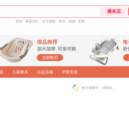
奶粉
尿裤湿巾
宝宝驱蚊
童车
辅食
奶瓶
壶
儿童餐具
浴盆浴桶
牙胶安抚
努力加载中，请稍后...