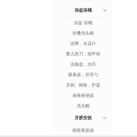
浴盆浴桶
浴盆 浴桶
折叠洗头椅
浴网，水温计
婴儿剪刀，指甲钳
洗脸盆，水舀
吸鼻器，挖耳勺
牙刷、棉签，护盖
座椅座便器
洗头帽
牙胶安抚
咬咬果蔬袋