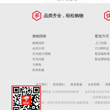
品类齐全，轻松购物
购物指南
配送方式
购物流程
上门自提
会员介绍
211限时达
生活旅行/团购
配送服务查
常见问题
配送费收取
大家电
联系客服
关于我们
|
联系我们
|
联系客服
|
合作招商
|
商
京公网安备 11000002000088号
|
京ICP备1104170
互联网出版许
Copyright © 2004 -
2026
京东JINGDONG 版权所有
|
消费者维权热