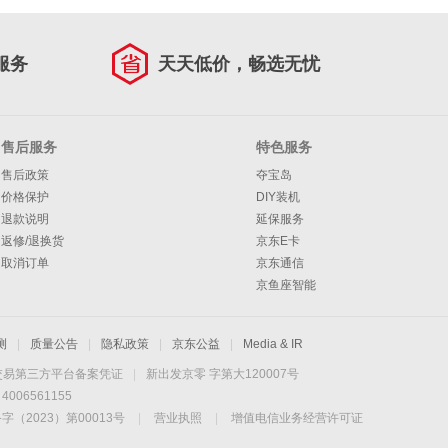
服务
天天低价，畅选无忧
售后服务
特色服务
售后政策
夺宝岛
价格保护
DIY装机
退款说明
延保服务
返修/退换货
京东E卡
取消订单
京东通信
京鱼座智能
测
|
质量公告
|
隐私政策
|
京东公益
|
Media & IR
交易第三方平台备案凭证
|
新出发京零 字第大120007号
06561155
2023）第00013号
|
营业执照
|
增值电信业务经营许可证