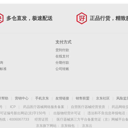
多仓直发，极速配送
正品行货，精致
支付方式
货到付款
在线支付
询
分期付款
标准
公司转账
家帮助
|
营销中心
|
手机京东
|
友情链接
|
销售联盟
|
京东社区
|
风险监
4号
|
ICP
|
药品医疗器械网络服务备案
|
自营医疗器械经营资质
|
药品网络
可证编号新出网证(京)字150号
|
出版物经营许可证
|
违法和不良信息举报电话：40
线：4006067733
经营证照
|
医疗器械第三方平台备案凭证（京）网械平台备字（
京东旗下网站：
京东钱包
|
京东云