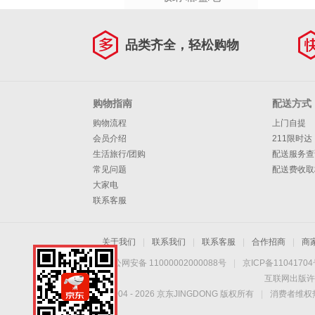
品类齐全，轻松购物
购物指南
配送方式
购物流程
上门自提
会员介绍
211限时达
生活旅行/团购
配送服务查
常见问题
配送费收取
大家电
联系客服
关于我们
|
联系我们
|
联系客服
|
合作招商
|
商
京公网安备 11000002000088号
|
京ICP备1104170
互联网出版许
Copyright © 2004 -
2026
京东JINGDONG 版权所有
|
消费者维权热