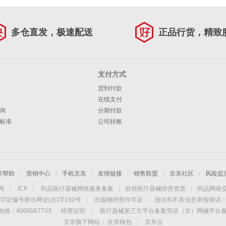
多仓直发，极速配送
正品行货，精致
支付方式
货到付款
在线支付
询
分期付款
标准
公司转账
家帮助
|
营销中心
|
手机京东
|
友情链接
|
销售联盟
|
京东社区
|
风险监
4号
|
ICP
|
药品医疗器械网络服务备案
|
自营医疗器械经营资质
|
药品网络
可证编号新出网证(京)字150号
|
出版物经营许可证
|
违法和不良信息举报电话：40
线：4006067733
经营证照
|
医疗器械第三方平台备案凭证（京）网械平台备字（
京东旗下网站：
京东钱包
|
京东云