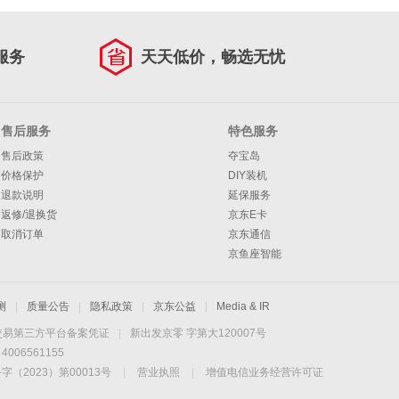
服务
天天低价，畅选无忧
售后服务
特色服务
售后政策
夺宝岛
价格保护
DIY装机
退款说明
延保服务
返修/退换货
京东E卡
取消订单
京东通信
京鱼座智能
测
|
质量公告
|
隐私政策
|
京东公益
|
Media & IR
交易第三方平台备案凭证
|
新出发京零 字第大120007号
06561155
2023）第00013号
|
营业执照
|
增值电信业务经营许可证