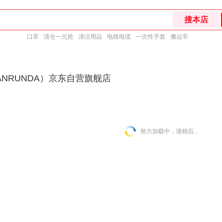
口罩
清仓一元抢
清洁用品
电线电缆
一次性手套
搬运车
NRUNDA）京东自营旗舰店
努力加载中，请稍后...