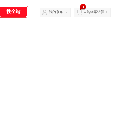
0
我的京东
去购物车结算