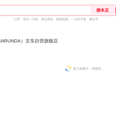
口罩
清仓一元抢
清洁用品
电线电缆
一次性手套
搬运车
NRUNDA）京东自营旗舰店
努力加载中，请稍后...