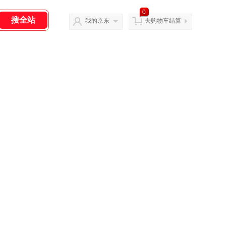
0
我的京东
去购物车结算