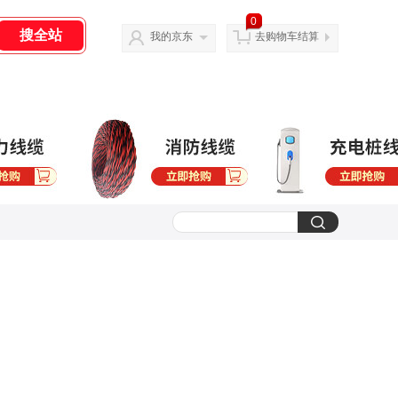
0
我的京东
去购物车结算