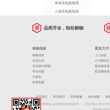
单相充电桩电缆
三相充电桩电缆
品类齐全，轻松购物
购物指南
配送方式
购物流程
上门自提
会员介绍
211限时达
生活旅行/团购
配送服务查
常见问题
配送费收取
大家电
联系客服
关于我们
|
联系我们
|
联系客服
|
合作招商
|
商
京公网安备 11000002000088号
|
京ICP备1104170
互联网出版许