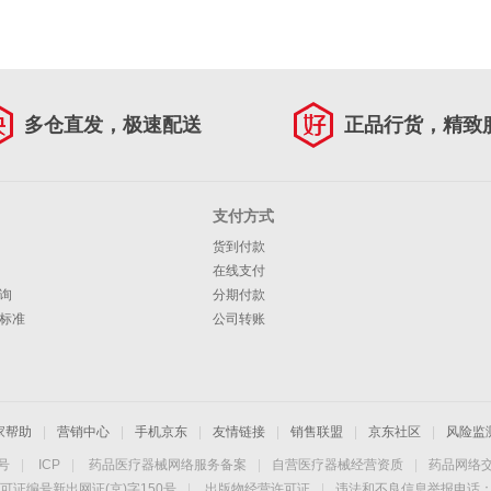
多仓直发，极速配送
正品行货，精致
支付方式
货到付款
在线支付
询
分期付款
标准
公司转账
家帮助
|
营销中心
|
手机京东
|
友情链接
|
销售联盟
|
京东社区
|
风险监
4号
|
ICP
|
药品医疗器械网络服务备案
|
自营医疗器械经营资质
|
药品网络
可证编号新出网证(京)字150号
|
出版物经营许可证
|
违法和不良信息举报电话：40