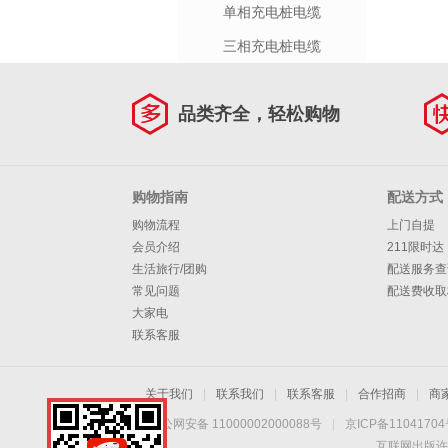
单相充电桩电缆
三相充电桩电缆
品类齐全，轻松购物
购物指南
配送方式
购物流程
上门自提
会员介绍
211限时达
生活旅行/团购
配送服务查
常见问题
配送费收取
大家电
联系客服
关于我们
|
联系我们
|
联系客服
|
合作招商
|
商
京公网安备 11000002000088号
|
京ICP备1104170
互联网出版许