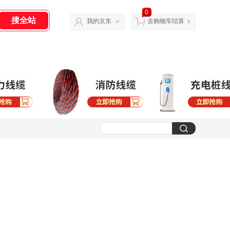
0
我的京东
去购物车结算