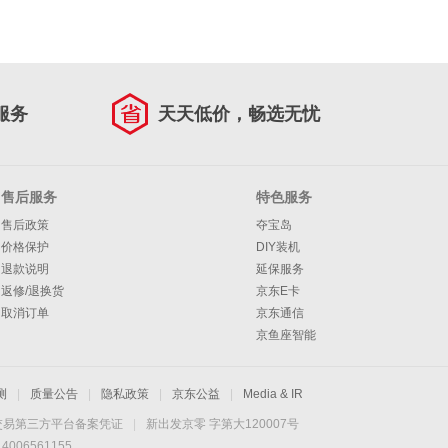
服务
天天低价，畅选无忧
售后服务
特色服务
售后政策
夺宝岛
价格保护
DIY装机
退款说明
延保服务
返修/退换货
京东E卡
取消订单
京东通信
京鱼座智能
测
|
质量公告
|
隐私政策
|
京东公益
|
Media & IR
交易第三方平台备案凭证
|
新出发京零 字第大120007号
06561155