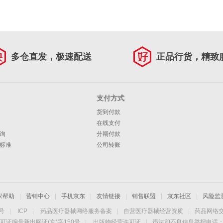
多仓直发，极速配送
正品行货，精致
支付方式
货到付款
在线支付
询
分期付款
标准
公司转账
家帮助
|
营销中心
|
手机京东
|
友情链接
|
销售联盟
|
京东社区
|
风险监
4号
|
ICP
|
药品医疗器械网络服务备案
|
自营医疗器械经营资质
|
药品网络
可证编号新出网证(京)字150号
|
出版物经营许可证
|
违法和不良信息举报电话：40