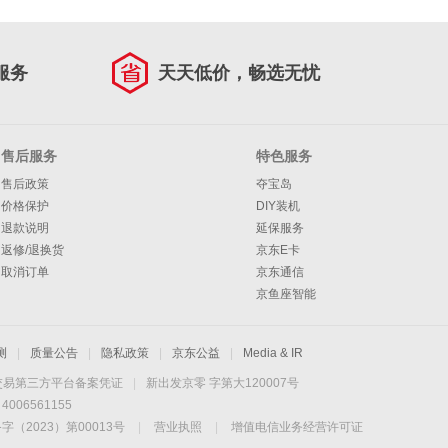
服务
天天低价，畅选无忧
售后服务
特色服务
售后政策
夺宝岛
价格保护
DIY装机
退款说明
延保服务
返修/退换货
京东E卡
取消订单
京东通信
京鱼座智能
测
|
质量公告
|
隐私政策
|
京东公益
|
Media & IR
交易第三方平台备案凭证
|
新出发京零 字第大120007号
06561155
2023）第00013号
|
营业执照
|
增值电信业务经营许可证