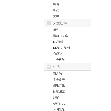
绘画
影视
文学
人文社科
历史
影响力文库
DK百科
KK凯文·凯利
心理学
社会科学
生活
茶之味
食全食美
健康养生
家居园艺
旅游
孕产育儿
休闲娱乐