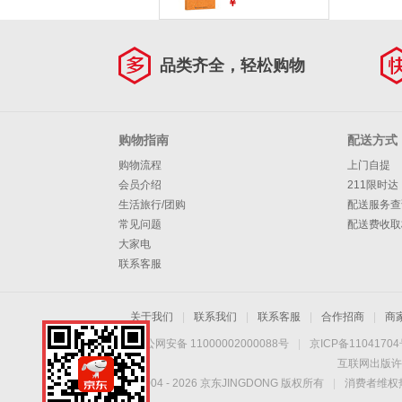
用（全彩入门版）
￥
(博文视点出品)
品类齐全，轻松购物
购物指南
配送方式
购物流程
上门自提
会员介绍
211限时达
生活旅行/团购
配送服务查
常见问题
配送费收取
大家电
联系客服
关于我们
|
联系我们
|
联系客服
|
合作招商
|
商
京公网安备 11000002000088号
|
京ICP备1104170
互联网出版许
Copyright © 2004 -
2026
京东JINGDONG 版权所有
|
消费者维权热