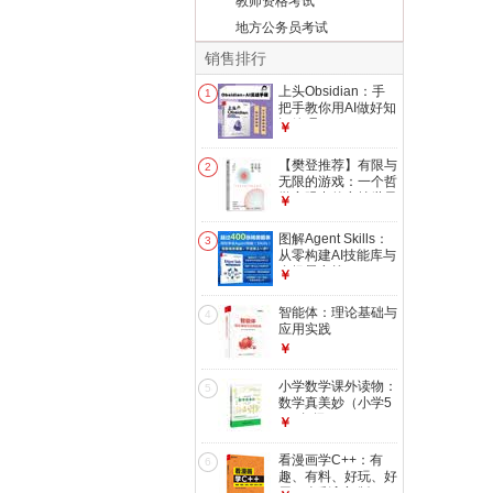
教师资格考试
地方公务员考试
销售排行
上头Obsidian：手
1
把手教你用AI做好知
识管理
￥
【樊登推荐】有限与
2
无限的游戏：一个哲
学家眼中的竞技世界
￥
图解Agent Skills：
3
从零构建AI技能库与
多场景实战
￥
智能体：理论基础与
4
应用实践
￥
小学数学课外读物：
5
数学真美妙（小学5
～6年级）
￥
看漫画学C++：有
6
趣、有料、好玩、好