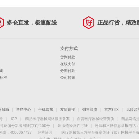
多仓直发，极速配送
正品行货，精致
支付方式
货到付款
在线支付
询
分期付款
标准
公司转账
家帮助
|
营销中心
|
手机京东
|
友情链接
|
销售联盟
|
京东社区
|
风险监
4号
|
ICP
|
药品医疗器械网络服务备案
|
自营医疗器械经营资质
|
药品网络
可证编号新出网证(京)字150号
|
出版物经营许可证
|
违法和不良信息举报电话：40
线：4006067733
经营证照
|
医疗器械第三方平台备案凭证（京）网械平台备字（