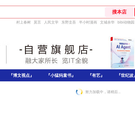
村上春树
莫言
人民文学
东野圭吾
半小时漫画
文城余华
bibi动物园
『博文视点』
『小猛犸童书』
『有艺』
『世纪波
努力加载中，请稍后...