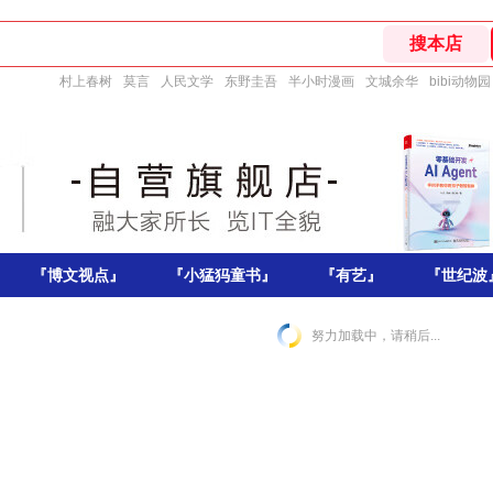
村上春树
莫言
人民文学
东野圭吾
半小时漫画
文城余华
bibi动物园
『博文视点』
『小猛犸童书』
『有艺』
『世纪波
努力加载中，请稍后...