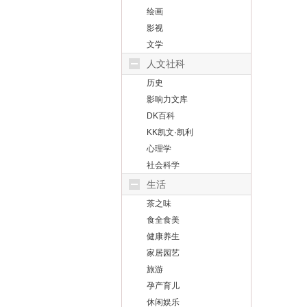
绘画
影视
文学
人文社科
历史
影响力文库
DK百科
KK凯文·凯利
心理学
社会科学
生活
茶之味
食全食美
健康养生
家居园艺
旅游
孕产育儿
休闲娱乐