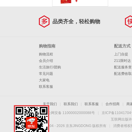
指南 理财进阶 财富
￥
自由 励志 正版 中文
版
品类齐全，轻松购物
购物指南
配送方式
购物流程
上门自提
会员介绍
211限时达
生活旅行/团购
配送服务查
常见问题
配送费收取
大家电
联系客服
关于我们
|
联系我们
|
联系客服
|
合作招商
|
商
京公网安备 11000002000088号
|
京ICP备1104170
互联网出版许
Copyright © 2004 -
2026
京东JINGDONG 版权所有
|
消费者维权热