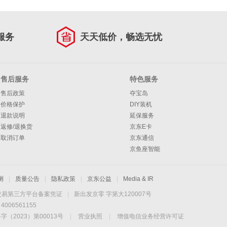
服务
天天低价，畅选无忧
售后服务
特色服务
售后政策
夺宝岛
价格保护
DIY装机
退款说明
延保服务
返修/退换货
京东E卡
取消订单
京东通信
京鱼座智能
测
|
质量公告
|
隐私政策
|
京东公益
|
Media & IR
交易第三方平台备案凭证
|
新出发京零 字第大120007号
06561155
2023）第00013号
|
营业执照
|
增值电信业务经营许可证