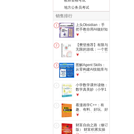
教师资格考试
地方公务员考试
销售排行
上头Obsidian：手
1
把手教你用AI做好知
识管理
￥
【樊登推荐】有限与
2
无限的游戏：一个哲
学家眼中的竞技世界
￥
图解Agent Skills：
3
从零构建AI技能库与
多场景实战
￥
小学数学课外读物：
4
数学真美妙（小学1
～2年级）
￥
看漫画学C++：有
5
趣、有料、好玩、好
用（全彩入门版）
￥
(博文视点出品)
财富自由之路（修订
6
版） 财富积累实操