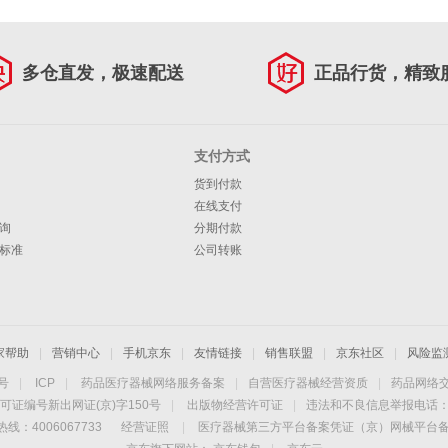
多仓直发，极速配送
正品行货，精致
支付方式
货到付款
在线支付
询
分期付款
标准
公司转账
家帮助
|
营销中心
|
手机京东
|
友情链接
|
销售联盟
|
京东社区
|
风险监
4号
|
ICP
|
药品医疗器械网络服务备案
|
自营医疗器械经营资质
|
药品网络
可证编号新出网证(京)字150号
|
出版物经营许可证
|
违法和不良信息举报电话：40
线：4006067733
经营证照
|
医疗器械第三方平台备案凭证（京）网械平台备字（