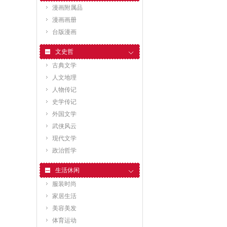
漫画附属品
漫画画册
台版漫画
文史哲
古典文学
人文地理
人物传记
史学传记
外国文学
武侠风云
现代文学
政治哲学
生活休闲
服装时尚
家居生活
美容美发
体育运动