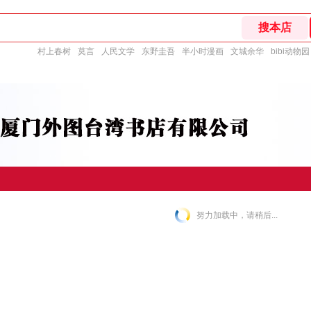
村上春树
莫言
人民文学
东野圭吾
半小时漫画
文城余华
bibi动物园
努力加载中，请稍后...