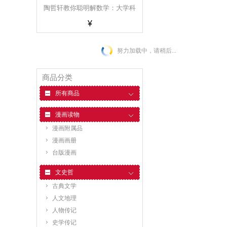
陶哲轩教你聪明解数学：大学科
¥
学馆 陶哲軒教你聰明解數學：大
學科學館 港台原版
努力加载中，请稍后...
商品分类
所有商品
漫画读物
漫画附属品
漫画画册
台版漫画
文史哲
古典文学
人文地理
人物传记
史学传记