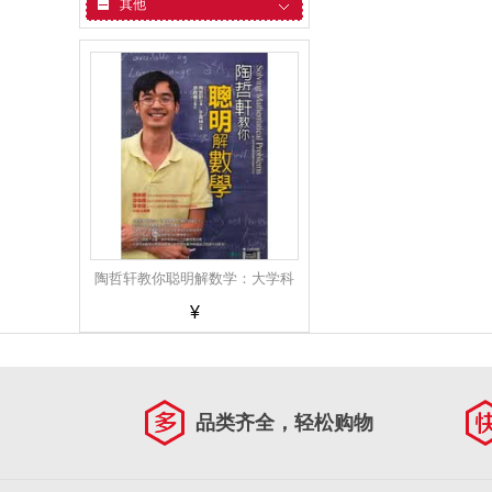
其他
陶哲轩教你聪明解数学：大学科
¥
学馆 陶哲軒教你聰明解數學：大
學科學館 港台原版
品类齐全，轻松购物