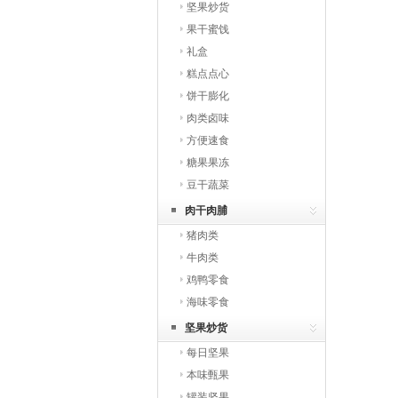
坚果炒货
果干蜜饯
礼盒
糕点点心
饼干膨化
肉类卤味
方便速食
糖果果冻
豆干蔬菜
肉干肉脯
猪肉类
牛肉类
鸡鸭零食
海味零食
坚果炒货
每日坚果
本味甄果
罐装坚果