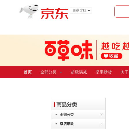
更多导航
服装城
食品
金融
首页
全部分类
超级满减
坚果炒货
肉干
全部分类
镇店爆款