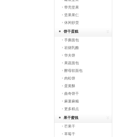
带壳坚果
坚果果仁
休闲炒货
饼干蛋糕
手撕面包
岩烧乳酪
华夫饼
果蔬面包
酵母软面包
肉松饼
蛋黄酥
曲奇饼干
麻薯麻糍
更多糕点
果干蜜饯
芒果干
草莓干