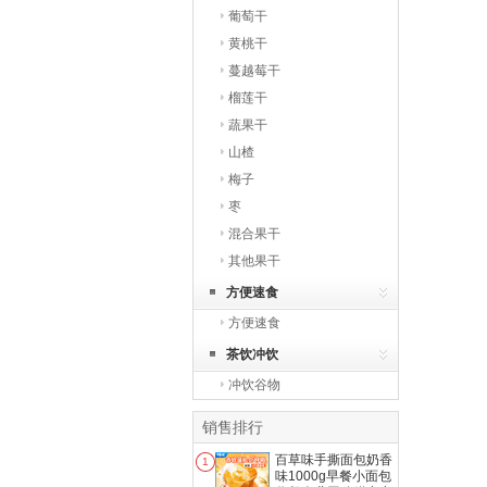
葡萄干
黄桃干
蔓越莓干
榴莲干
蔬果干
山楂
梅子
枣
混合果干
其他果干
方便速食
方便速食
茶饮冲饮
冲饮谷物
销售排行
百草味手撕面包奶香
1
味1000g早餐小面包