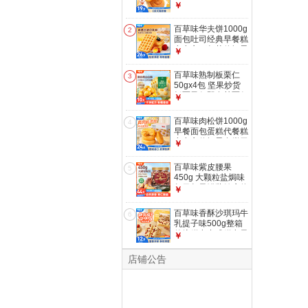
代餐企业团购糕点点
￥
心休闲零食
百草味华夫饼1000g
2
面包吐司经典早餐糕
点点心下午茶休闲零
￥
食团购
百草味熟制板栗仁
3
50gx4包 坚果炒货
板栗子仁即食甘栗仁
￥
休闲零食
百草味肉松饼1000g
4
早餐面包蛋糕代餐糕
点点心休闲零食饼干
￥
小吃团购
百草味紫皮腰果
5
450g 大颗粒盐焗味
每日坚果罐装健康休
￥
闲零食团购送礼品
百草味香酥沙琪玛牛
6
乳提子味500g整箱
传统糕点中式糕点早
￥
餐代餐企业团购
店铺公告