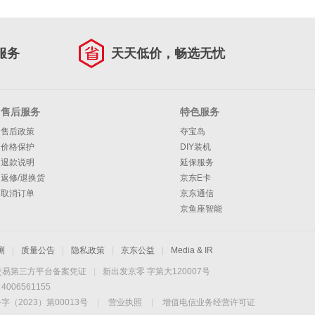
服务
天天低价，畅选无忧
售后服务
特色服务
售后政策
夺宝岛
价格保护
DIY装机
退款说明
延保服务
返修/退换货
京东E卡
取消订单
京东通信
京鱼座智能
测
|
质量公告
|
隐私政策
|
京东公益
|
Media & IR
交易第三方平台备案凭证
|
新出发京零 字第大120007号
06561155
2023）第00013号
|
营业执照
|
增值电信业务经营许可证