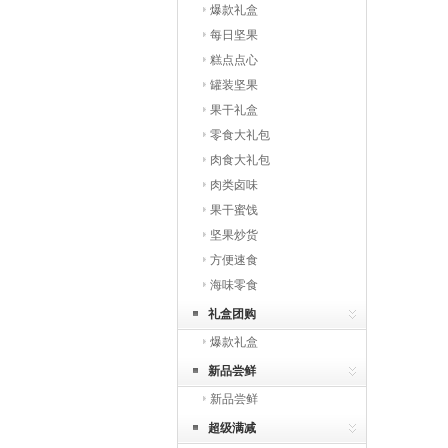
爆款礼盒
每日坚果
糕点点心
罐装坚果
果干礼盒
零食大礼包
肉食大礼包
肉类卤味
果干蜜饯
坚果炒货
方便速食
海味零食
礼盒团购
爆款礼盒
新品尝鲜
新品尝鲜
超级满减