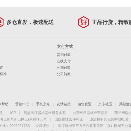
多仓直发，极速配送
正品行货，精致
支付方式
货到付款
在线支付
询
分期付款
标准
公司转账
家帮助
|
营销中心
|
手机京东
|
友情链接
|
销售联盟
|
京东社区
|
风险监
4号
|
ICP
|
药品医疗器械网络服务备案
|
自营医疗器械经营资质
|
药品网络
可证编号新出网证(京)字150号
|
出版物经营许可证
|
违法和不良信息举报电话：40
线：4006067733
经营证照
|
医疗器械第三方平台备案凭证（京）网械平台备字（