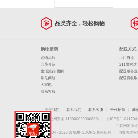
品类齐全，轻松购物
购物指南
配送方式
购物流程
上门自提
会员介绍
211限时达
生活旅行/团购
配送服务查
常见问题
配送费收取
大家电
联系客服
关于我们
|
联系我们
|
联系客服
|
合作招商
|
商
京公网安备 11000002000088号
|
京ICP备1104170
互联网出版许
Copyright © 2004 -
2026
京东JINGDONG 版权所有
|
消费者维权热