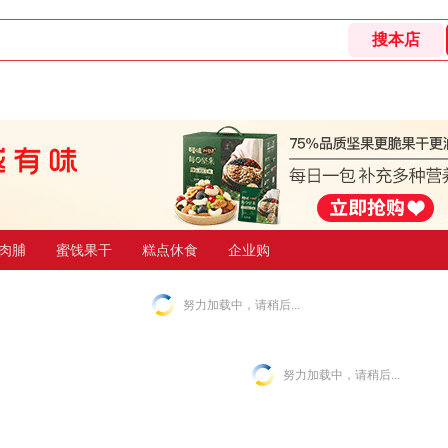
肉脯
蜜饯果干
糕点休食
企业购
努力加载中，请稍后...
努力加载中，请稍后...