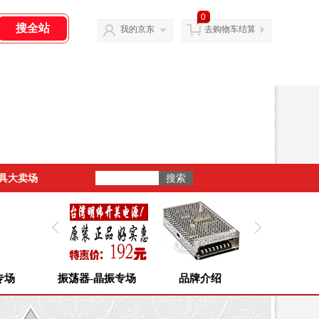
0
我的京东
去购物车结算
具大卖场
专场
振荡器-晶振专场
品牌介绍