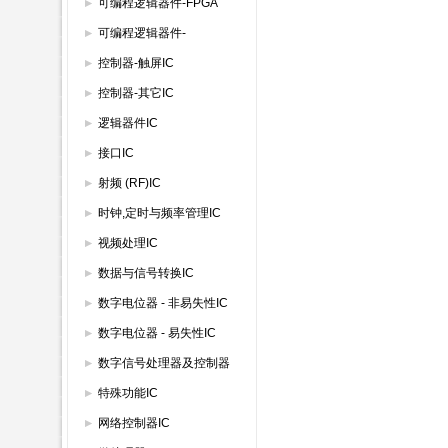
IC
可编程逻辑器件-FPGA
可编程逻辑器件-
GAL/PAL/SPLD
控制器-触屏IC
控制器-其它IC
逻辑器件IC
接口IC
射频 (RF)IC
时钟,定时与频率管理IC
视频处理IC
数据与信号转换IC
数字电位器 - 非易失性IC
数字电位器 - 易失性IC
数字信号处理器及控制器
特殊功能IC
网络控制器IC