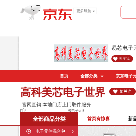
更多导航
服装城
食品
金融
易芯电子
关注我
首页
全部分类
京东电子
高科美芯电子世界
官网直销 本地门店上门取件服务
买电子元器件 电脑配件 上美芯就够了！
全部商品分类
首页有惊喜
新
电子元件混合包
购买须知