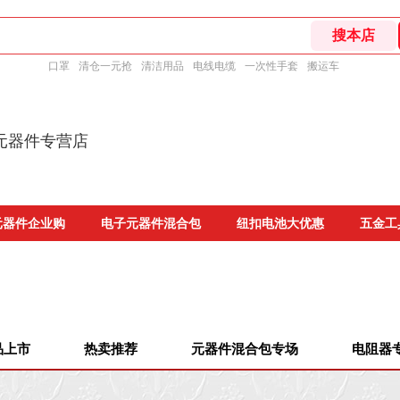
口罩
清仓一元抢
清洁用品
电线电缆
一次性手套
搬运车
元器件专营店
元器件企业购
电子元器件混合包
纽扣电池大优惠
五金工
品上市
热卖推荐
元器件混合包专场
电阻器