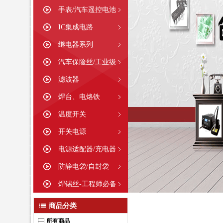
手表/汽车遥控电池
IC集成电路
继电器系列
汽车保险丝/工业级
滤波器
焊台、电烙铁
温度开关
开关电源
电源适配器/充电器
防静电袋/自封袋
焊锡丝-工程师必备
商品分类
所有商品