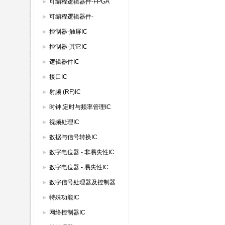
IC
可编程逻辑器件-FPGA
可编程逻辑器件-
GAL/PAL/SPLD
控制器-触屏IC
控制器-其它IC
逻辑器件IC
接口IC
射频 (RF)IC
时钟,定时与频率管理IC
视频处理IC
数据与信号转换IC
数字电位器 - 非易失性IC
数字电位器 - 易失性IC
数字信号处理器及控制器
特殊功能IC
网络控制器IC