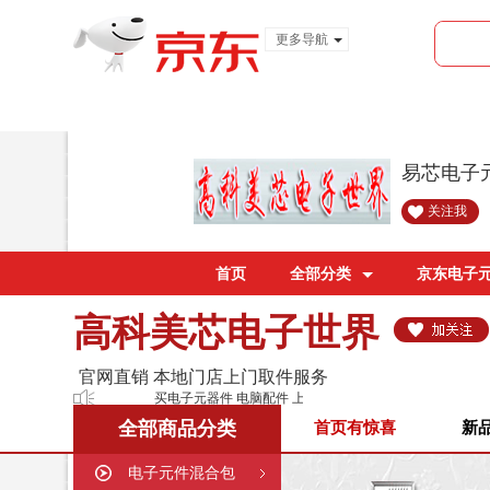
更多导航
服装城
食品
金融
易芯电子
关注我
首页
全部分类
京东电子
高科美芯电子世界
官网直销 本地门店上门取件服务
买电子元器件 电脑配件 上美芯就够了！
全部商品分类
首页有惊喜
新
电子元件混合包
购买须知