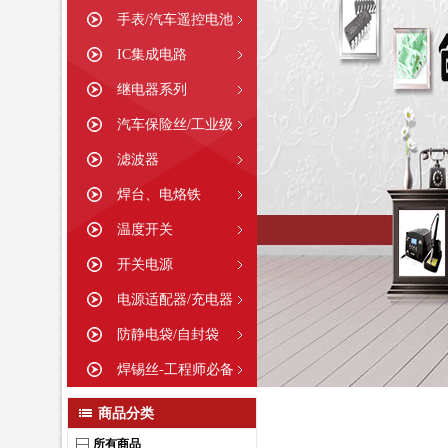
手表/汽车遥控电池
IC集成电路
继电器系列
汽车保险丝/工业级
滤波器
焊台、电烙铁
温度开关
开关电源
电源适配器/充电器
防静电袋/自封袋
焊锡丝-工程师必备
商品分类
所有商品