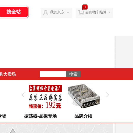
0
我的京东
去购物车结算
具大卖场
专场
振荡器-晶振专场
品牌介绍