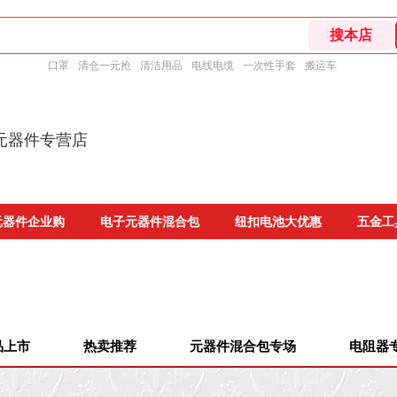
口罩
清仓一元抢
清洁用品
电线电缆
一次性手套
搬运车
元器件专营店
元器件企业购
电子元器件混合包
纽扣电池大优惠
五金工
品上市
热卖推荐
元器件混合包专场
电阻器