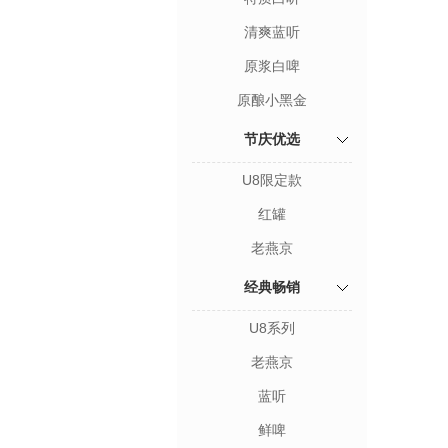
清爽蓝听
原浆白啤
原酿小黑金
节庆优选
U8限定款
红罐
老燕京
经典畅销
U8系列
老燕京
蓝听
鲜啤