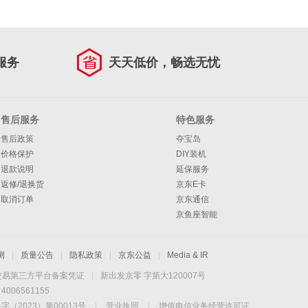
服务
天天低价，畅选无忧
售后服务
特色服务
售后政策
夺宝岛
价格保护
DIY装机
退款说明
延保服务
返修/退换货
京东E卡
取消订单
京东通信
京鱼座智能
测
|
质量公告
|
隐私政策
|
京东公益
|
Media & IR
交易第三方平台备案凭证
|
新出发京零 字第大120007号
06561155
2023）第00013号
|
营业执照
|
增值电信业务经营许可证