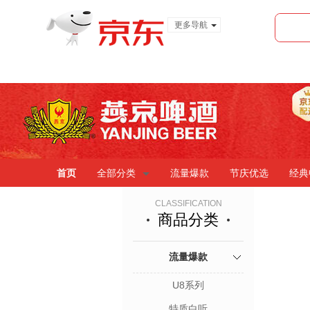
更多导航
服装城
食品
金融
首页
全部分类
流量爆款
节庆优选
经典
CLASSIFICATION
商品分类
流量爆款
U8系列
特质白听