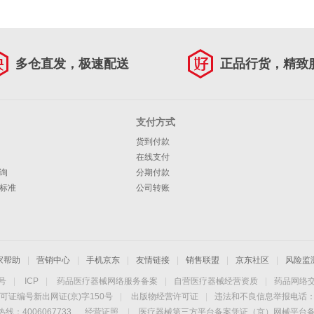
多仓直发，极速配送
正品行货，精致
支付方式
货到付款
在线支付
询
分期付款
标准
公司转账
家帮助
|
营销中心
|
手机京东
|
友情链接
|
销售联盟
|
京东社区
|
风险监
4号
|
ICP
|
药品医疗器械网络服务备案
|
自营医疗器械经营资质
|
药品网络
可证编号新出网证(京)字150号
|
出版物经营许可证
|
违法和不良信息举报电话：40
线：4006067733
经营证照
|
医疗器械第三方平台备案凭证（京）网械平台备字（