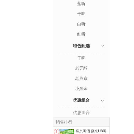
蓝听
干啤
白听
红听
特色甄选
干啤
老无醇
老燕京
小黑金
优惠组合
优惠组合
销售排行
燕京啤酒 燕京U8啤
1