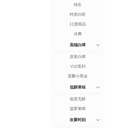
纯生
特质白听
11度精品
冰爽
高端白啤
原浆白啤
V10系列
原酿小黑金
低醇果味
低度无醇
菠萝果啤
欢聚时刻