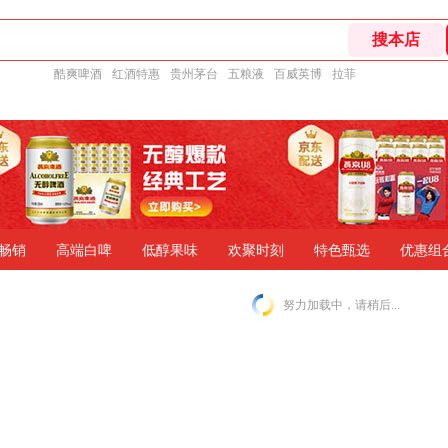
酷爽啤酒
红酒特惠
贵州茅台
五粮液
百威英博
拉菲
畅销
高端白啤
低醇果味
欢聚时刻
特色甄选
优惠组
努力加载中，请稍后...