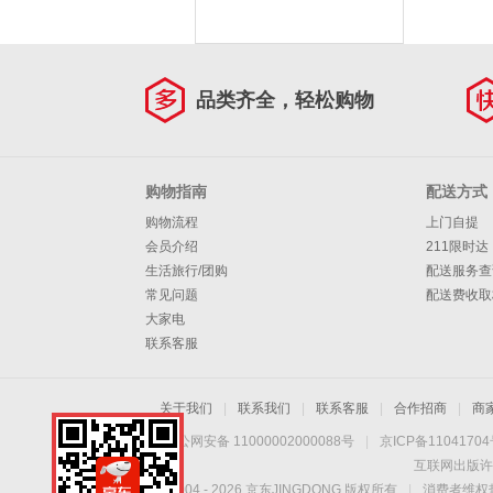
品类齐全，轻松购物
购物指南
配送方式
购物流程
上门自提
会员介绍
211限时达
生活旅行/团购
配送服务查
常见问题
配送费收取
大家电
联系客服
关于我们
|
联系我们
|
联系客服
|
合作招商
|
商
京公网安备 11000002000088号
|
京ICP备1104170
互联网出版许
Copyright © 2004 -
2026
京东JINGDONG 版权所有
|
消费者维权热