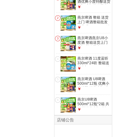
酒优爽小度特酿送货
上门 啤酒整箱批发
￥
500mL 12瓶 整箱装
燕京啤酒 整箱 送货
2
上门 啤酒整箱批发
小蓝听 330mL 24罐
￥
燕京啤酒燕京U8小
3
度酒 整箱送货上门
啤酒 整箱批发
￥
500mL 24罐
燕京啤酒 11度蓝听
4
330ml*24听 整箱送
货上门 330mL 24罐
￥
燕京啤酒 U8啤酒
5
500ml*12瓶 优爽小
度特酿 送货上门 啤
￥
酒整箱 500mL 12瓶
燕京U8啤酒
6
500ml*12瓶*2箱 共
24瓶送货上门 啤酒
￥
整箱批发 500mL 24
瓶
店铺公告