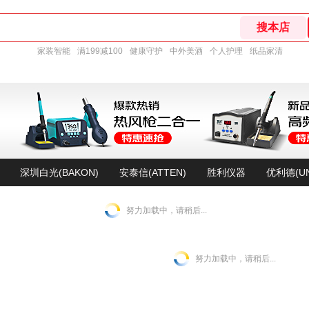
家装智能
满199减100
健康守护
中外美酒
个人护理
纸品家清
深圳白光(BAKON)
安泰信(ATTEN)
胜利仪器
优利德(UN
努力加载中，请稍后...
努力加载中，请稍后...