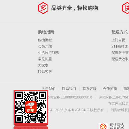
品类齐全，轻松购物
购物指南
配送方式
购物流程
上门自提
会员介绍
211限时达
生活旅行/团购
配送服务查
常见问题
配送费收取
大家电
联系客服
关于我们
|
联系我们
|
联系客服
|
合作招商
|
商
京公网安备 11000002000088号
|
京ICP备1104170
互联网出版许
Copyright © 2004 -
2026
京东JINGDONG 版权所有
|
消费者维权热
仁和自营大药房，正
品保障