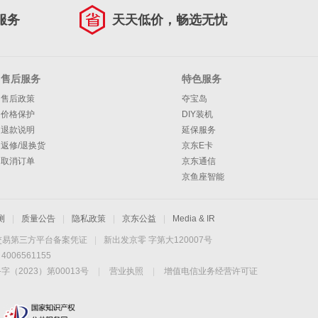
服务
天天低价，畅选无忧
售后服务
特色服务
售后政策
夺宝岛
价格保护
DIY装机
退款说明
延保服务
返修/退换货
京东E卡
取消订单
京东通信
京鱼座智能
测
|
质量公告
|
隐私政策
|
京东公益
|
Media & IR
交易第三方平台备案凭证
|
新出发京零 字第大120007号
06561155
2023）第00013号
|
营业执照
|
增值电信业务经营许可证