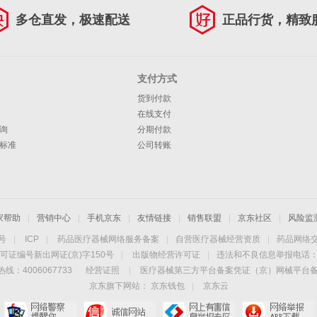
多仓直发，极速配送
正品行货，精致
支付方式
货到付款
在线支付
询
分期付款
标准
公司转账
家帮助
|
营销中心
|
手机京东
|
友情链接
|
销售联盟
|
京东社区
|
风险监
4号
|
ICP
|
药品医疗器械网络服务备案
|
自营医疗器械经营资质
|
药品网络
可证编号新出网证(京)字150号
|
出版物经营许可证
|
违法和不良信息举报电话：40
线：4006067733
经营证照
|
医疗器械第三方平台备案凭证（京）网械平台备字（
京东旗下网站：
京东钱包
|
京东云