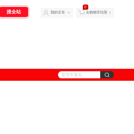
0
我的京东
去购物车结算