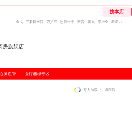
金戈
互联网医院
万艾可
恩替卡韦
安宫牛黄丸
泰毕全
希爱力
药房旗舰店
心脑血管
医疗器械专区
努力加载中，请稍后...