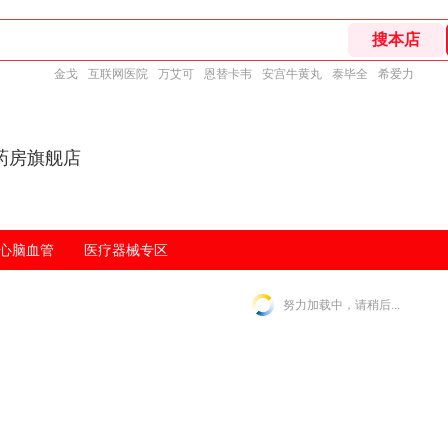
金戈
互联网医院
万艾可
恩替卡韦
安宫牛黄丸
泰毕全
希爱力
药房旗舰店
心脑血管
医疗器械专区
努力加载中，请稍后...