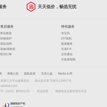
服务
天天低价，畅选无忧
售后服务
特色服务
售后政策
夺宝岛
价格保护
DIY装机
退款说明
延保服务
返修/退换货
京东E卡
取消订单
京东通信
京鱼座智能
测
|
质量公告
|
隐私政策
|
京东公益
|
Media & IR
交易第三方平台备案凭证
|
新出发京零 字第大120007号
06561155
2023）第00013号
|
营业执照
|
增值电信业务经营许可证