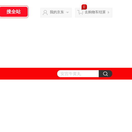
0
我的京东
去购物车结算