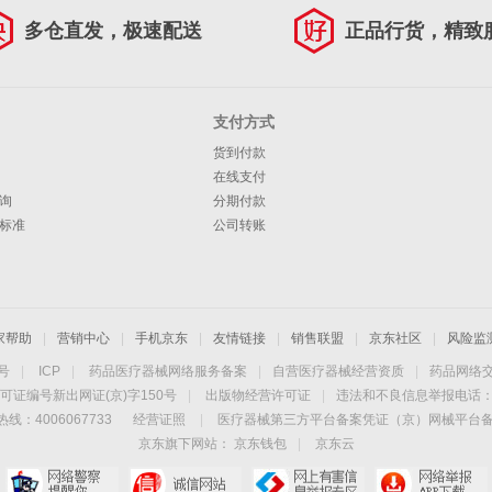
多仓直发，极速配送
正品行货，精致
支付方式
货到付款
在线支付
询
分期付款
标准
公司转账
家帮助
|
营销中心
|
手机京东
|
友情链接
|
销售联盟
|
京东社区
|
风险监
4号
|
ICP
|
药品医疗器械网络服务备案
|
自营医疗器械经营资质
|
药品网络
可证编号新出网证(京)字150号
|
出版物经营许可证
|
违法和不良信息举报电话：40
线：4006067733
经营证照
|
医疗器械第三方平台备案凭证（京）网械平台备字（
京东旗下网站：
京东钱包
|
京东云