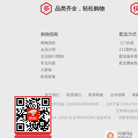
品类齐全，轻松购物
购物指南
配送方式
购物流程
上门自提
会员介绍
211限时达
生活旅行/团购
配送服务查
常见问题
配送费收取
大家电
联系客服
关于我们
|
联系我们
|
联系客服
|
合作招商
|
商
京公网安备 11000002000088号
|
京ICP备1104170
互联网出版许
Copyright © 2004 -
2026
京东JINGDONG 版权所有
|
消费者维权热
仁和自营大药房，正
品保障