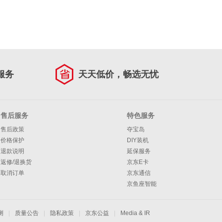
服务
天天低价，畅选无忧
售后服务
特色服务
售后政策
夺宝岛
价格保护
DIY装机
退款说明
延保服务
返修/退换货
京东E卡
取消订单
京东通信
京鱼座智能
测
|
质量公告
|
隐私政策
|
京东公益
|
Media & IR