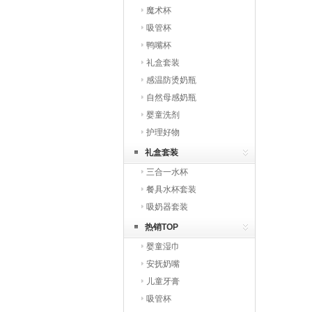
魔术杯
吸管杯
鸭嘴杯
礼盒套装
感温防烫奶瓶
自然母感奶瓶
婴童洗剂
护理好物
礼盒套装
三合一水杯
餐具水杯套装
吸奶器套装
热销TOP
婴童湿巾
安抚奶嘴
儿童牙膏
吸管杯