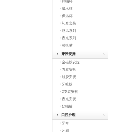
鸭嘴杯
魔术杯
保温杯
礼盒套装
感温系列
夜光系列
替换嘴
牙胶安抚
全硅胶安抚
乳胶安抚
硅胶安抚
牙咬胶
2支装安抚
夜光安抚
奶嘴链
口腔护理
牙膏
牙刷