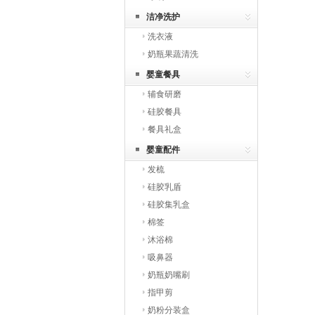
洁净洗护
洗衣液
奶瓶果蔬清洗
婴童餐具
辅食研磨
硅胶餐具
餐具礼盒
婴童配件
发梳
硅胶乳盾
硅胶集乳盒
棉签
沐浴棉
吸鼻器
奶瓶奶嘴刷
指甲剪
奶粉分装盒