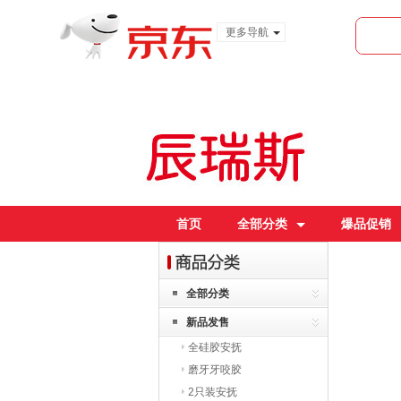
更多导航
服装城
食品
金融
首页
全部分类
爆品促销
全部分类
新品发售
全硅胶安抚
磨牙牙咬胶
2只装安抚