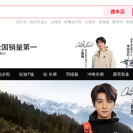
自行车
自行车成人
山地车
折叠自行车
公路车
喜德盛
捷安特
美利
跑步鞋
短袖T恤
短·长裤
羽绒服
冲锋衣裤
露营装备