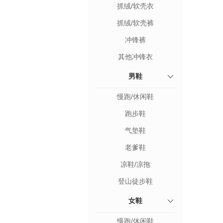
抓绒/软壳衣
抓绒/软壳裤
冲锋裤
其他冲锋衣
男鞋
慢跑/休闲鞋
跑步鞋
气垫鞋
老爹鞋
凉鞋/凉拖
登山徒步鞋
女鞋
慢跑/休闲鞋