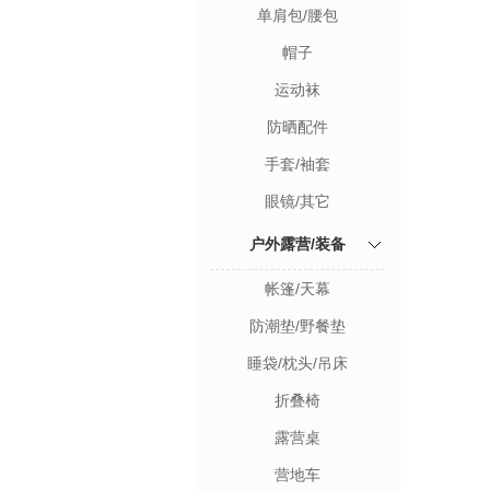
单肩包/腰包
帽子
运动袜
防晒配件
手套/袖套
眼镜/其它
户外露营/装备
帐篷/天幕
防潮垫/野餐垫
睡袋/枕头/吊床
折叠椅
露营桌
营地车