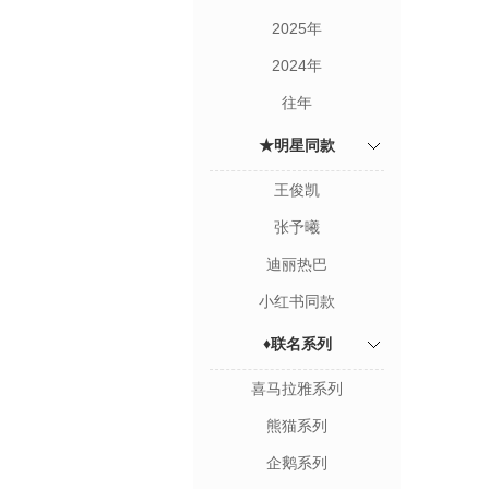
2025年
2024年
往年
★明星同款
王俊凯
张予曦
迪丽热巴
小红书同款
♦联名系列
喜马拉雅系列
熊猫系列
企鹅系列