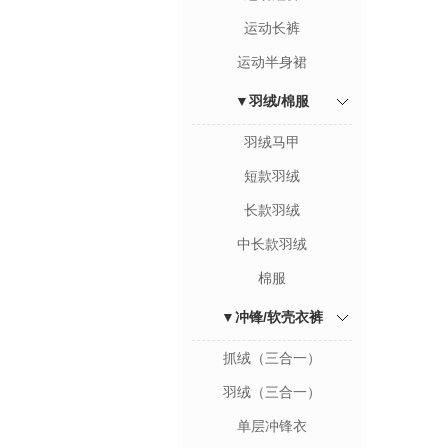
运动长裤
运动半身裙
▼羽绒/棉服
羽绒马甲
短款羽绒
长款羽绒
中长款羽绒
棉服
▼冲锋/软壳衣裤
抓绒（三合一）
羽绒（三合一）
单层冲锋衣