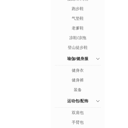
跑步鞋
气垫鞋
老爹鞋
凉鞋/凉拖
登山徒步鞋
瑜伽/健身服
健身衣
健身裤
装备
运动包/配饰
双肩包
手臂包