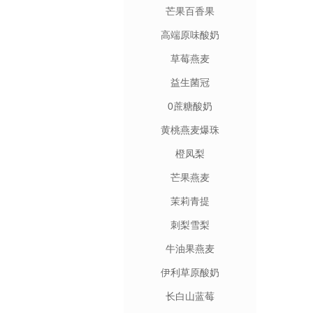
芒果百香果
高端原味酸奶
草莓燕麦
益生菌冠
0蔗糖酸奶
黄桃燕麦爆珠
橙凤梨
芒果燕麦
茉莉青提
刺梨雪梨
牛油果燕麦
伊利草原酸奶
长白山蓝莓