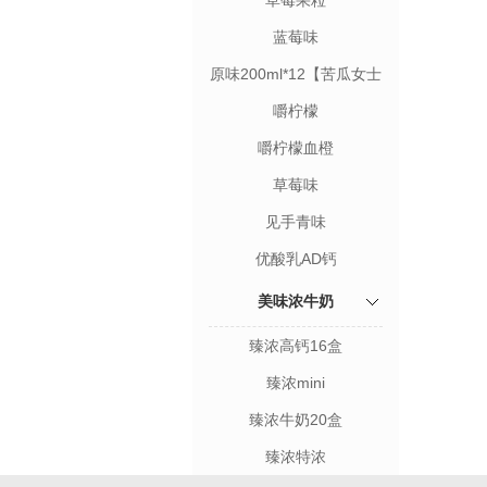
草莓果粒
蓝莓味
原味200ml*12【苦瓜女士
限定装】
嚼柠檬
嚼柠檬血橙
草莓味
见手青味
优酸乳AD钙
美味浓牛奶
臻浓高钙16盒
臻浓mini
臻浓牛奶20盒
臻浓特浓