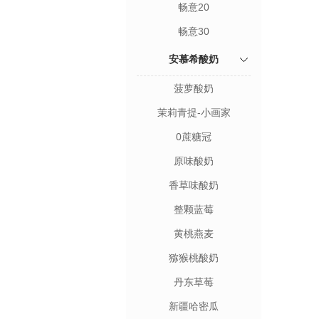
畅意20
畅意30
安慕希酸奶
菠萝酸奶
茉莉青提-小画家
0蔗糖冠
原味酸奶
香草味酸奶
整颗蓝莓
黄桃燕麦
猕猴桃酸奶
丹东草莓
新疆哈密瓜