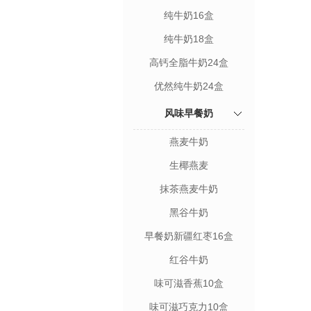
纯牛奶16盒
纯牛奶18盒
高钙全脂牛奶24盒
优然纯牛奶24盒
风味早餐奶
燕麦牛奶
生椰燕麦
抹茶燕麦牛奶
黑谷牛奶
早餐奶新疆红枣16盒
红谷牛奶
味可滋香蕉10盒
味可滋巧克力10盒