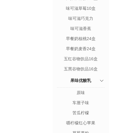
味可滋草莓10盒
味可滋巧克力
味可滋香蕉
早餐奶核桃24盒
早餐奶麦香24盒
五红谷物饮品16盒
五黑谷物饮品16盒
果味优酸乳
原味
车厘子味
苦瓜柠檬
嚼柠檬红心苹果