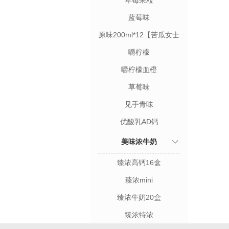
草莓果粒
蓝莓味
原味200ml*12【苦瓜女士
限定装】
嚼柠檬
嚼柠檬血橙
草莓味
见手青味
优酸乳AD钙
美味浓牛奶
臻浓高钙16盒
臻浓mini
臻浓牛奶20盒
臻浓特浓