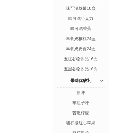
味可滋草莓10盒
味可滋巧克力
味可滋香蕉
早餐奶核桃24盒
早餐奶麦香24盒
五红谷物饮品16盒
五黑谷物饮品16盒
果味优酸乳
原味
车厘子味
苦瓜柠檬
嚼柠檬红心苹果