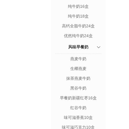
纯牛奶16盒
纯牛奶18盒
高钙全脂牛奶24盒
优然纯牛奶24盒
风味早餐奶
燕麦牛奶
生椰燕麦
抹茶燕麦牛奶
黑谷牛奶
早餐奶新疆红枣16盒
红谷牛奶
味可滋香蕉10盒
味可滋巧克力10盒