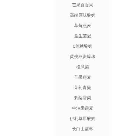
芒果百香果
高端原味酸奶
草莓燕麦
益生菌冠
0蔗糖酸奶
黄桃燕麦爆珠
橙凤梨
芒果燕麦
茉莉青提
刺梨雪梨
牛油果燕麦
伊利草原酸奶
长白山蓝莓