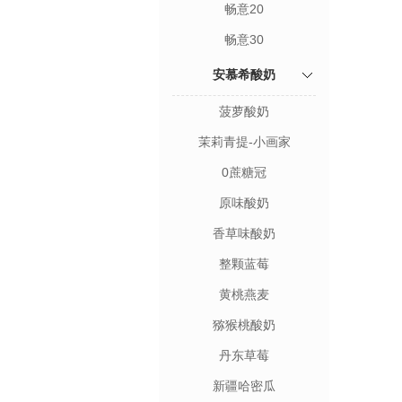
畅意20
畅意30
安慕希酸奶
菠萝酸奶
茉莉青提-小画家
0蔗糖冠
原味酸奶
香草味酸奶
整颗蓝莓
黄桃燕麦
猕猴桃酸奶
丹东草莓
新疆哈密瓜