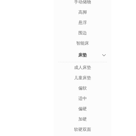
手动储物
高脚
悬浮
围边
智能床
床垫
成人床垫
儿童床垫
偏软
适中
偏硬
加硬
软硬双面