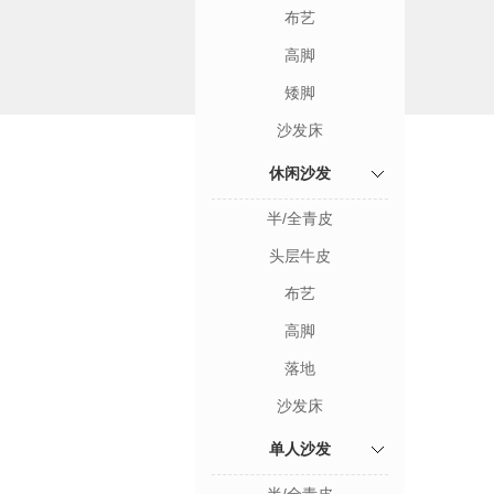
布艺
高脚
矮脚
沙发床
休闲沙发
半/全青皮
头层牛皮
布艺
高脚
落地
沙发床
单人沙发