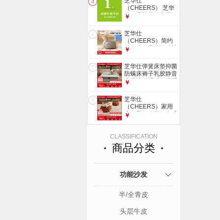
芝华仕
3
发货（详询客服）
（CHEERS） 芝华
仕一元补差价专用链
￥
接【单拍不发货】
100元
芝华仕
4
（CHEERS）简约
单人小凳子休闲科技
￥
布艺客厅卧室矮脚靠
背椅芝华士XJ016
芝华仕弹簧床垫抑菌
5
奶咖色【Q】 优先发
防螨床褥子乳胶静音
货（详询客服）
家用护脊睡感软硬适
￥
中厚垫 D026 护脊版
升级款-1.5*2M 优先
芝华仕
6
发货（详询客服）
（CHEERS）家用
小凳子矮凳网红南瓜
￥
小板凳坐凳换鞋凳磨
砂绒南瓜凳芝华士
南瓜墩墩-中号 优先
CLASSIFICATION
发货-详询客服
商品分类
功能沙发
半/全青皮
头层牛皮