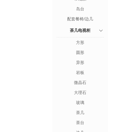
岛台
配套餐椅/边几
茶几电视柜
方形
圆形
异形
岩板
微晶石
大理石
玻璃
茶几
茶台