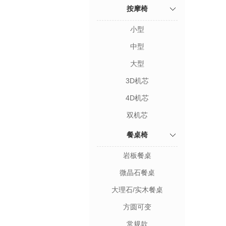
按摩椅
小型
中型
大型
3D机芯
4D机芯
双机芯
餐桌椅
岩板餐桌
微晶石餐桌
大理石/实木餐桌
方圆可变
常规款