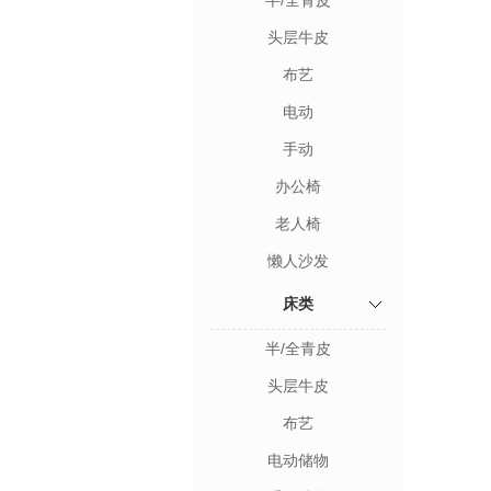
半/全青皮
头层牛皮
布艺
电动
手动
办公椅
老人椅
懒人沙发
床类
半/全青皮
头层牛皮
布艺
电动储物