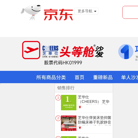
更多导航
服装城
食品
金融
销售排行
芝华仕
1
（CHEERS） 芝华
仕一元补差价专用链
￥
接【单拍不发货】
10元
芝华仕弹簧床垫抑菌
2
防螨床褥子乳胶静音
家用护脊睡感软硬适
￥
中厚垫 D026 护脊版
升级款-1.8*2M 优先