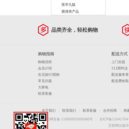
医学九版
图谱类产品
品类齐全，轻松购物
购物指南
配送方式
购物流程
上门自提
会员介绍
211限时达
生活旅行/团购
配送服务查
常见问题
配送费收取
大家电
联系客服
关于我们
|
联系我们
|
联系客服
|
合作招商
|
商
京公网安备 11000002000088号
|
京ICP备1104170
互联网出版许