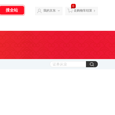
0
我的京东
去购物车结算