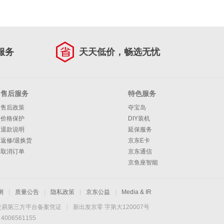
服务
天天低价，畅选无忧
售后服务
特色服务
售后政策
夺宝岛
价格保护
DIY装机
退款说明
延保服务
返修/退换货
京东E卡
取消订单
京东通信
京鱼座智能
测
|
质量公告
|
隐私政策
|
京东公益
|
Media & IR
交易第三方平台备案凭证
|
新出发京零 字第大120007号
06561155