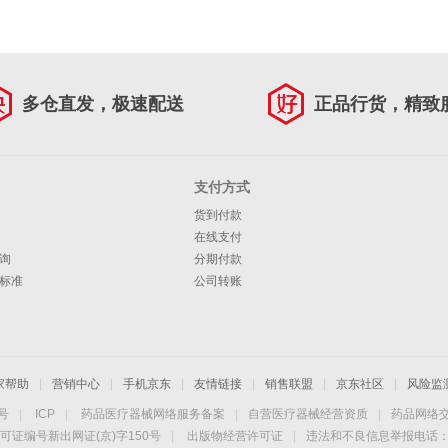
多仓直发，极速配送
正品行货，精致
支付方式
货到付款
在线支付
询
分期付款
标准
公司转账
家帮助
|
营销中心
|
手机京东
|
友情链接
|
销售联盟
|
京东社区
|
风险监
4号
|
ICP
|
药品医疗器械网络服务备案
|
自营医疗器械经营资质
|
药品网络
可证编号新出网证(京)字150号
|
出版物经营许可证
|
违法和不良信息举报电话：40