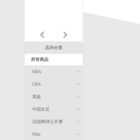
店内分类
所有商品
>
NBA
>
CBA
>
英超
>
中国女足
球
>
法国网球公开赛
衣
T
服
>
Nike