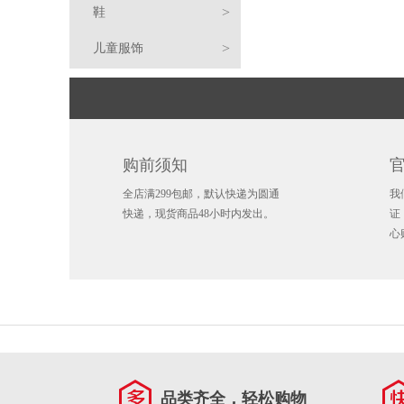
>
鞋
鹿
独
乔
布
朗
姆
斯
棉
外
恤
毛
裤
球
篮
>
儿童服饰
行
开
丹
莱
·
斯
蒂
凯
服
套
衣/
球
足
手
侠
拓
凯
恩
詹
·
芬
文
凯
针
球
环
毛
平
者
尔
马
特
姆
哈
·
·
里
科
织
巾
袜
沿
弯
篮
购前须知
特
刺
76
斯
登
库
杜
·
怀
扬
衫
子
水
帽
檐
渔
球
休
儿
全店满299包邮，默认快递为圆通
我
人
人
雷
里
兰
欧
·
尼
安
杯
包
帽
夫
毛
鞋
闲
跑
童
儿
快递，现货商品48小时内发出。
证
心
霆
掘
特
文
伦
斯
东
卢
水
徽
帽
线
围
鞋
鞋
综
服
童
金
热
纳
·
尼
卡
达
壶
章
钥
帽
巾
手
训
足
饰
配
火
猛
德
阿
·
·
米
吉
匙
冰
套
鞋
球
拖
饰
龙
爵
德
戴
东
恩
米
锡
扣
箱
护
鞋
鞋
士
国
托
维
契
·
·
安
阿
贴
具
书
品类齐全，轻松购物