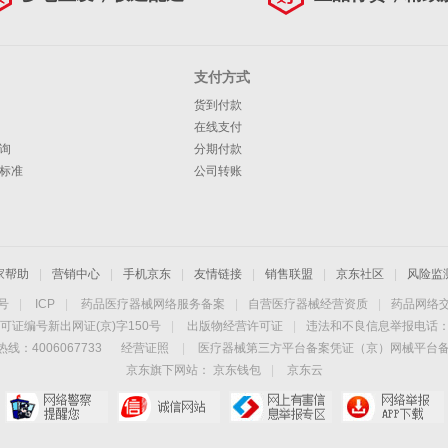
支付方式
货到付款
在线支付
询
分期付款
标准
公司转账
家帮助
|
营销中心
|
手机京东
|
友情链接
|
销售联盟
|
京东社区
|
风险监
4号
|
ICP
|
药品医疗器械网络服务备案
|
自营医疗器械经营资质
|
药品网络
可证编号新出网证(京)字150号
|
出版物经营许可证
|
违法和不良信息举报电话：40
线：4006067733
经营证照
|
医疗器械第三方平台备案凭证（京）网械平台备字（
京东旗下网站：
京东钱包
|
京东云