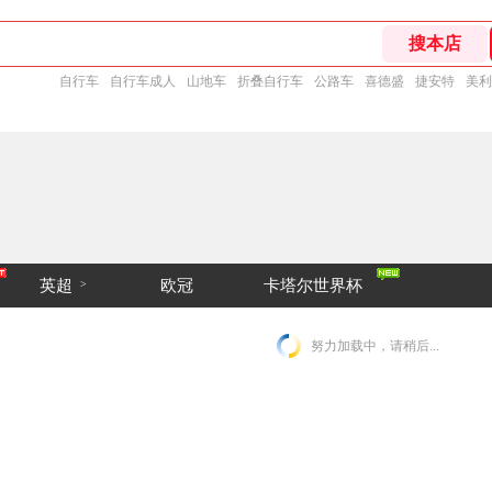
自行车
自行车成人
山地车
折叠自行车
公路车
喜德盛
捷安特
美利
英超
欧冠
卡塔尔世界杯
>
努力加载中，请稍后...