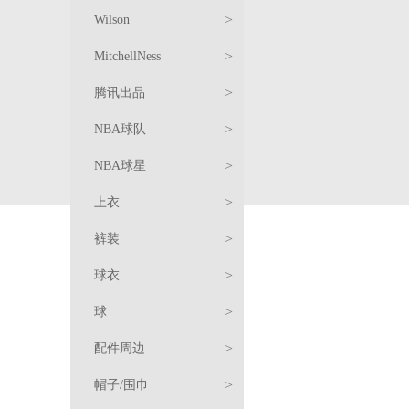
恤
卫
饰
周
阿
>
Wilson
衣/
裤
边
北
森
服
>
MitchellNess
外
装
羽
京
纳
饰
周
服
>
腾讯出品
套
绒
复
首
边
饰
周
球
>
NBA球队
服/
古
篮
钢
边
衣
T
篮
>
NBA球星
棉
球
球
周
恤
卫
球
复
>
上衣
服
衣
边
衣/
裤
古
服
服
>
裤装
配
外
装
球
饰
饰
周
湖
>
球衣
件
套
衣
边
人
篮
迈
>
球
网
勇
克
科
羽
>
配件周边
士
快
尔
比
勒
绒
卫
长
>
帽子/围巾
船
雄
·
·
布
詹
服/
衣/
T
裤
短
篮