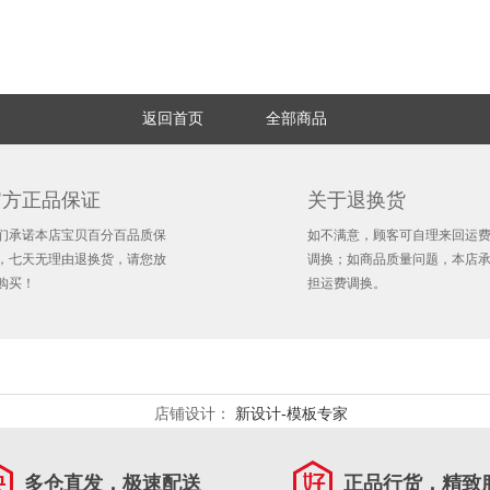
返回首页
全部商品
官方正品保证
关于退换货
们承诺本店宝贝百分百品质保
如不满意，顾客可自理来回运
，七天无理由退换货，请您放
调换；如商品质量问题，本店
购买！
担运费调换。
店铺设计：
新设计-模板专家
多仓直发，极速配送
正品行货，精致