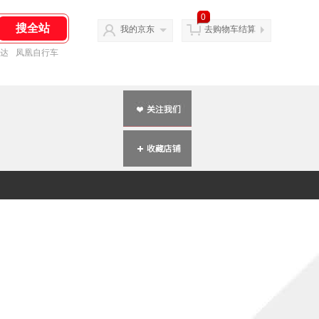
0
我的京东
去购物车结算
达
凤凰自行车