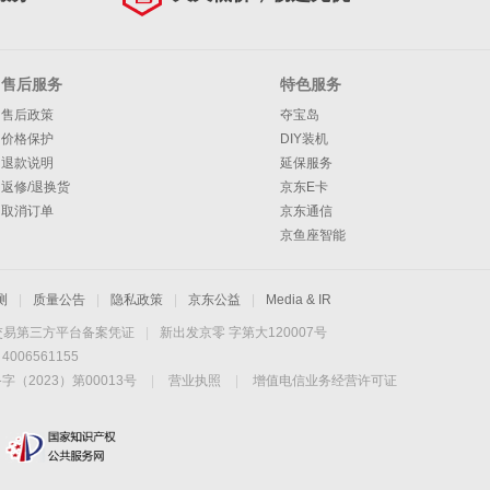
售后服务
特色服务
售后政策
夺宝岛
价格保护
DIY装机
退款说明
延保服务
返修/退换货
京东E卡
取消订单
京东通信
京鱼座智能
测
|
质量公告
|
隐私政策
|
京东公益
|
Media & IR
交易第三方平台备案凭证
|
新出发京零 字第大120007号
06561155
2023）第00013号
|
营业执照
|
增值电信业务经营许可证