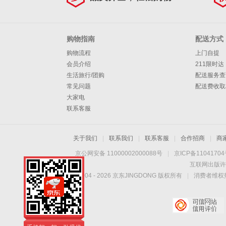
王
鹈
昆
斯
奇
利
巴
·
伦
克
籍
其
鹕
森
博
拉
特
威
·
莱
杰
画
他
购物指南
配送方式
购物流程
上门自提
林
太
德
勒
廉
艾
·
森
克
册
周
会员介绍
211限时达
狼
阳
活
姆
弗
汤
·
里
贾
边
生活旅行/团购
配送服务查
常见问题
配送费收取
塞
公
森
森
普
塔
斯
·
特
大家电
联系客服
牛
步
森
图
·
莫
雷
安
行
骑
姆
保
兰
·
东
关于我们
|
联系我们
|
联系客服
|
合作招商
|
商
京公网安备 11000002000088号
|
京ICP备1104170
者
士
尼
罗
特
杨
尼
互联网出版许
Copyright © 2004 -
2026
京东JINGDONG 版权所有
克
奇
·
|
消费者维权热
斯
才
老
爱
手机扫一扫，劲爆优
鹰
灰
德
惠触手可得！